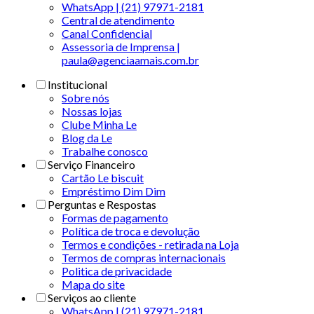
WhatsApp | (21) 97971-2181
Central de atendimento
Canal Confidencial
Assessoria de Imprensa |
paula@agenciaamais.com.br
Institucional
Sobre nós
Nossas lojas
Clube Minha Le
Blog da Le
Trabalhe conosco
Serviço Financeiro
Cartão Le biscuit
Empréstimo Dim Dim
Perguntas e Respostas
Formas de pagamento
Política de troca e devolução
Termos e condições - retirada na Loja
Termos de compras internacionais
Politica de privacidade
Mapa do site
Serviços ao cliente
WhatsApp | (21) 97971-2181