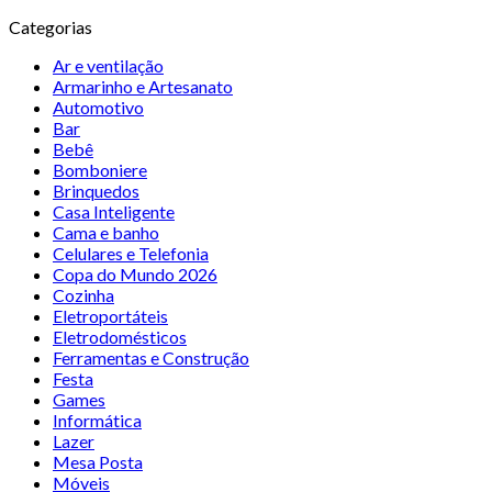
Categorias
Ar e ventilação
Armarinho e Artesanato
Automotivo
Bar
Bebê
Bomboniere
Brinquedos
Casa Inteligente
Cama e banho
Celulares e Telefonia
Copa do Mundo 2026
Cozinha
Eletroportáteis
Eletrodomésticos
Ferramentas e Construção
Festa
Games
Informática
Lazer
Mesa Posta
Móveis