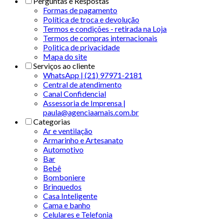
Perguntas e Respostas
Formas de pagamento
Política de troca e devolução
Termos e condições - retirada na Loja
Termos de compras internacionais
Politica de privacidade
Mapa do site
Serviços ao cliente
WhatsApp | (21) 97971-2181
Central de atendimento
Canal Confidencial
Assessoria de Imprensa |
paula@agenciaamais.com.br
Categorias
Ar e ventilação
Armarinho e Artesanato
Automotivo
Bar
Bebê
Bomboniere
Brinquedos
Casa Inteligente
Cama e banho
Celulares e Telefonia