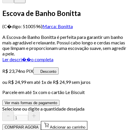
Escova de Banho Bonitta
(C�digo:
5100596
)
Marca:
Bonitta
A Escova de Banho Bonitta é perfeita para garantir um banho
mais agradável e relaxante. Possui cabo longo e cerdas macias
que limpam e proporcionam uma escovação suave, sem agredir
a pele.
Ler descri��o completa
R$ 23,74
no PIX
Desconto
ou
R$ 24,99
em até 1x de
R$ 24,99
sem juros
Parcele em até
1
x com o cartão
Le Biscuit
Ver mais formas de pagamento
Selecione ou digite a quantidade desejada
COMPRAR AGORA
Adicionar ao carrinho