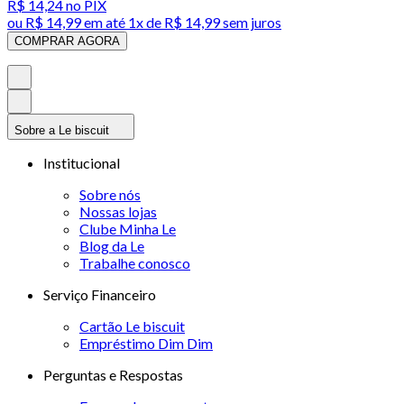
R$ 14,24
no PIX
ou
R$ 14,99
em até 1x de
R$ 14,99
sem juros
COMPRAR AGORA
Sobre a Le biscuit
Institucional
Sobre nós
Nossas lojas
Clube Minha Le
Blog da Le
Trabalhe conosco
Serviço Financeiro
Cartão Le biscuit
Empréstimo Dim Dim
Perguntas e Respostas