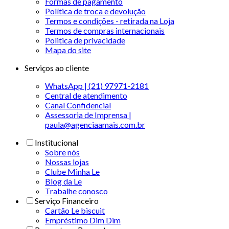
Formas de pagamento
Política de troca e devolução
Termos e condições - retirada na Loja
Termos de compras internacionais
Politica de privacidade
Mapa do site
Serviços ao cliente
WhatsApp | (21) 97971-2181
Central de atendimento
Canal Confidencial
Assessoria de Imprensa |
paula@agenciaamais.com.br
Institucional
Sobre nós
Nossas lojas
Clube Minha Le
Blog da Le
Trabalhe conosco
Serviço Financeiro
Cartão Le biscuit
Empréstimo Dim Dim