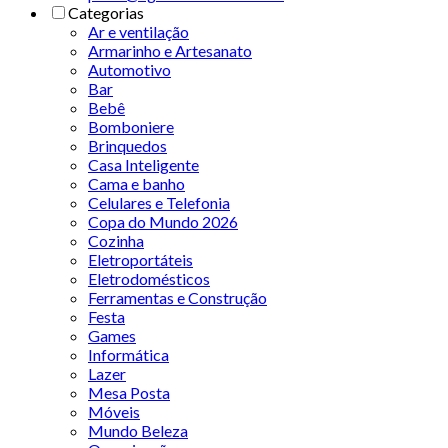
Categorias
Ar e ventilação
Armarinho e Artesanato
Automotivo
Bar
Bebê
Bomboniere
Brinquedos
Casa Inteligente
Cama e banho
Celulares e Telefonia
Copa do Mundo 2026
Cozinha
Eletroportáteis
Eletrodomésticos
Ferramentas e Construção
Festa
Games
Informática
Lazer
Mesa Posta
Móveis
Mundo Beleza