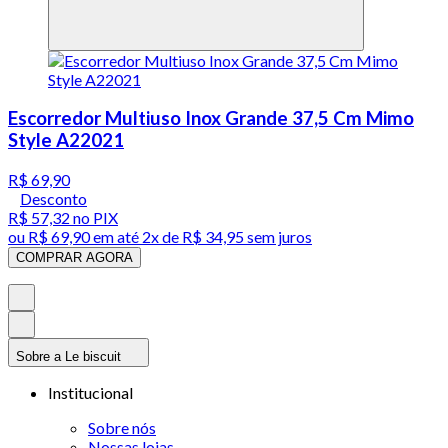
Escorredor Multiuso Inox Grande 37,5 Cm Mimo
Style A22021
R$ 69,90
Desconto
R$ 57,32
no PIX
ou
R$ 69,90
em até
2x de R$ 34,95 sem juros
COMPRAR AGORA
Sobre a Le biscuit
Institucional
Sobre nós
Nossas lojas