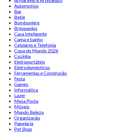
Armarinho e Artesanato
Automotivo
Bar
Bebê
Bomboniere
Brinquedos
Casa Inteligente
Cama e banho
Celulares e Telefonia
Copa do Mundo 2026
Cozinha
Eletroportáteis
Eletrodomésticos
Ferramentas e Construção
Festa
Games
Informática
Lazer
Mesa Posta
Móveis
Mundo Beleza
Organização
Papelaria
Pet Shop