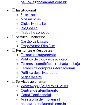
paula@agenciaamais.com.br
Institucional
Sobre nós
Nossas lojas
Clube Minha Le
Blog da Le
Trabalhe conosco
Serviço Financeiro
Cartão Le biscuit
Empréstimo Dim Dim
Perguntas e Respostas
Formas de pagamento
Política de troca e devolução
Termos e condições - retirada na Loja
Termos de compras internacionais
Politica de privacidade
Mapa do site
Serviços ao cliente
WhatsApp | (21) 97971-2181
Central de atendimento
Canal Confidencial
Assessoria de Imprensa |
paula@agenciaamais.com.br