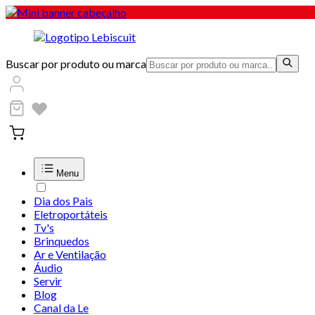
Buscar por produto ou marca
Menu
Dia dos Pais
Eletroportáteis
Tv's
Brinquedos
Ar e Ventilação
Áudio
Servir
Blog
Canal da Le