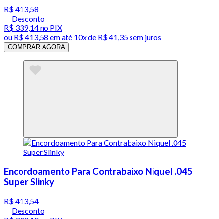
R$ 413,58
Desconto
R$ 339,14
no PIX
ou
R$ 413,58
em até
10x de R$ 41,35 sem juros
COMPRAR AGORA
Encordoamento Para Contrabaixo Niquel .045
Super Slinky
R$ 413,54
Desconto