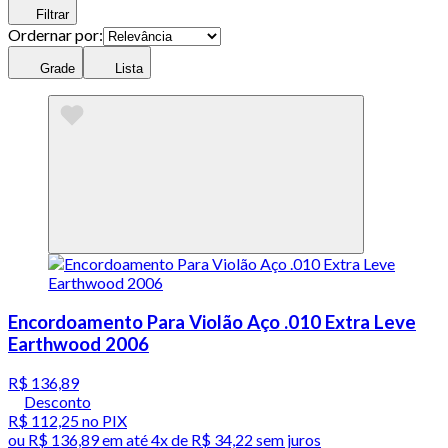
Filtrar
Ordernar por:
Grade
Lista
Encordoamento Para Violão Aço .010 Extra Leve
Earthwood 2006
R$ 136,89
Desconto
R$ 112,25
no PIX
ou
R$ 136,89
em até
4x de R$ 34,22 sem juros