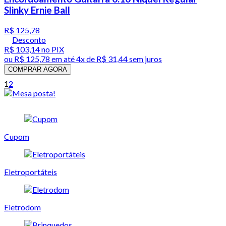
Slinky Ernie Ball
R$ 125,78
Desconto
R$ 103,14
no PIX
ou
R$ 125,78
em até
4x de R$ 31,44 sem juros
COMPRAR AGORA
1
2
Cupom
Eletroportáteis
Eletrodom