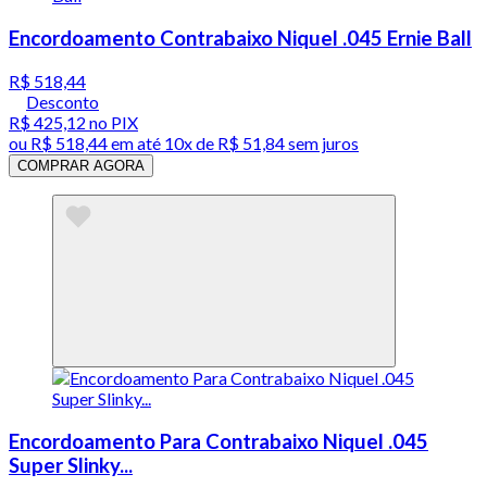
Encordoamento Contrabaixo Niquel .045 Ernie Ball
R$ 518,44
Desconto
R$ 425,12
no PIX
ou
R$ 518,44
em até
10x de R$ 51,84 sem juros
COMPRAR AGORA
Encordoamento Para Contrabaixo Niquel .045
Super Slinky...