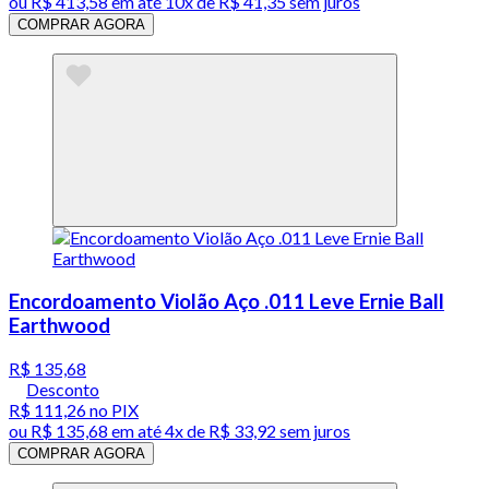
ou
R$ 413,58
em até
10x de R$ 41,35 sem juros
COMPRAR AGORA
Encordoamento Violão Aço .011 Leve Ernie Ball
Earthwood
R$ 135,68
Desconto
R$ 111,26
no PIX
ou
R$ 135,68
em até
4x de R$ 33,92 sem juros
COMPRAR AGORA