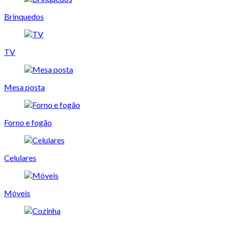
Brinquedos
TV
Mesa posta
Forno e fogão
Celulares
Móveis