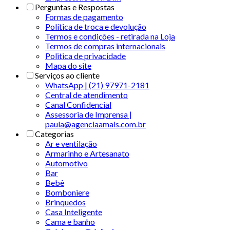
Perguntas e Respostas
Formas de pagamento
Política de troca e devolução
Termos e condições - retirada na Loja
Termos de compras internacionais
Politica de privacidade
Mapa do site
Serviços ao cliente
WhatsApp | (21) 97971-2181
Central de atendimento
Canal Confidencial
Assessoria de Imprensa |
paula@agenciaamais.com.br
Categorias
Ar e ventilação
Armarinho e Artesanato
Automotivo
Bar
Bebê
Bomboniere
Brinquedos
Casa Inteligente
Cama e banho