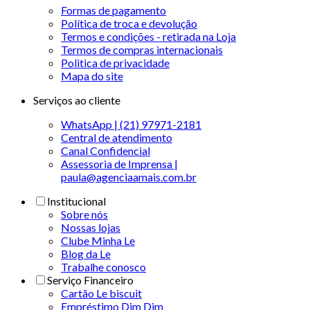
Formas de pagamento
Política de troca e devolução
Termos e condições - retirada na Loja
Termos de compras internacionais
Politica de privacidade
Mapa do site
Serviços ao cliente
WhatsApp | (21) 97971-2181
Central de atendimento
Canal Confidencial
Assessoria de Imprensa |
paula@agenciaamais.com.br
Institucional
Sobre nós
Nossas lojas
Clube Minha Le
Blog da Le
Trabalhe conosco
Serviço Financeiro
Cartão Le biscuit
Empréstimo Dim Dim