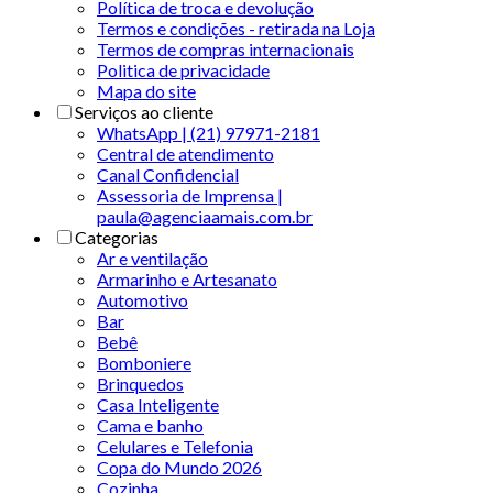
Política de troca e devolução
Termos e condições - retirada na Loja
Termos de compras internacionais
Politica de privacidade
Mapa do site
Serviços ao cliente
WhatsApp | (21) 97971-2181
Central de atendimento
Canal Confidencial
Assessoria de Imprensa |
paula@agenciaamais.com.br
Categorias
Ar e ventilação
Armarinho e Artesanato
Automotivo
Bar
Bebê
Bomboniere
Brinquedos
Casa Inteligente
Cama e banho
Celulares e Telefonia
Copa do Mundo 2026
Cozinha