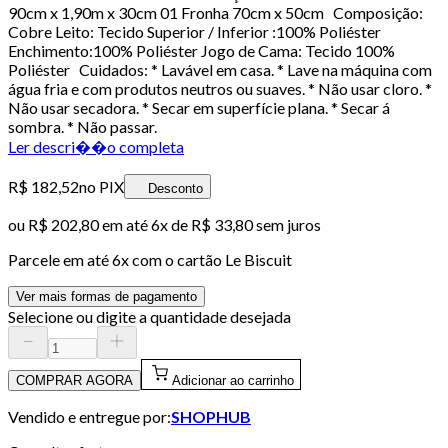
90cm x 1,90m x 30cm 01 Fronha 70cm x 50cm Composição:
Cobre Leito: Tecido Superior / Inferior :100% Poliéster
Enchimento:100% Poliéster Jogo de Cama: Tecido 100%
Poliéster Cuidados: * Lavável em casa. * Lave na máquina com
água fria e com produtos neutros ou suaves. * Não usar cloro. *
Não usar secadora. * Secar em superfície plana. * Secar á
sombra. * Não passar.
Ler descri��o completa
R$ 182,52
no PIX
Desconto
ou
R$ 202,80
em até
6x de R$ 33,80 sem juros
Parcele em até
6
x com o cartão
Le Biscuit
Ver mais formas de pagamento
Selecione ou digite a quantidade desejada
COMPRAR AGORA
Adicionar ao carrinho
Vendido e entregue por:
SHOPHUB