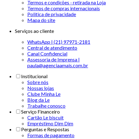
Termos e condições - retirada na Loja
Termos de compras internacionais
Politica de privacidade
Mapa do site
Serviços ao cliente
WhatsApp | (21) 97971-2181
Central de atendimento
Canal Confidencial
Assessoria de Imprensa |
paula@agenciaamais.com.br
Institucional
Sobre nós
Nossas lojas
Clube Minha Le
Blog da Le
Trabalhe conosco
Serviço Financeiro
Cartão Le biscuit
Empréstimo Dim Dim
Perguntas e Respostas
Formas de pagamento