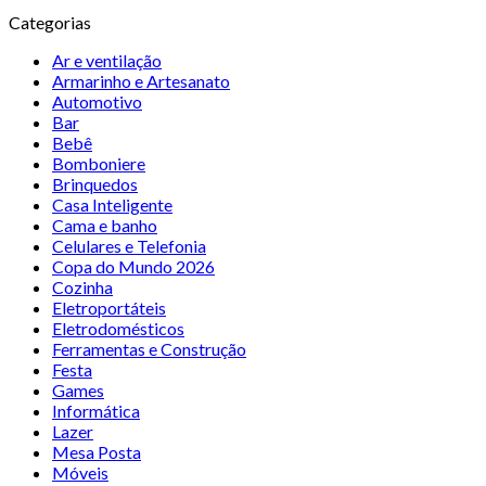
Categorias
Ar e ventilação
Armarinho e Artesanato
Automotivo
Bar
Bebê
Bomboniere
Brinquedos
Casa Inteligente
Cama e banho
Celulares e Telefonia
Copa do Mundo 2026
Cozinha
Eletroportáteis
Eletrodomésticos
Ferramentas e Construção
Festa
Games
Informática
Lazer
Mesa Posta
Móveis