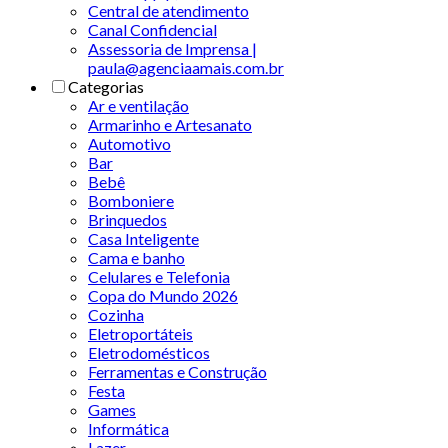
Central de atendimento
Canal Confidencial
Assessoria de Imprensa |
paula@agenciaamais.com.br
Categorias
Ar e ventilação
Armarinho e Artesanato
Automotivo
Bar
Bebê
Bomboniere
Brinquedos
Casa Inteligente
Cama e banho
Celulares e Telefonia
Copa do Mundo 2026
Cozinha
Eletroportáteis
Eletrodomésticos
Ferramentas e Construção
Festa
Games
Informática
Lazer