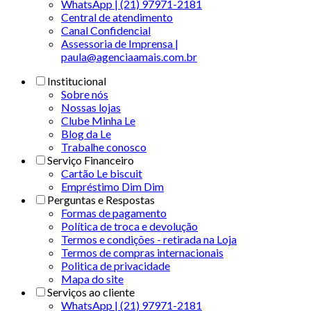
WhatsApp | (21) 97971-2181
Central de atendimento
Canal Confidencial
Assessoria de Imprensa |
paula@agenciaamais.com.br
Institucional
Sobre nós
Nossas lojas
Clube Minha Le
Blog da Le
Trabalhe conosco
Serviço Financeiro
Cartão Le biscuit
Empréstimo Dim Dim
Perguntas e Respostas
Formas de pagamento
Política de troca e devolução
Termos e condições - retirada na Loja
Termos de compras internacionais
Politica de privacidade
Mapa do site
Serviços ao cliente
WhatsApp | (21) 97971-2181