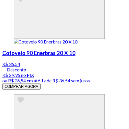
Cotovelo 90 Enerbras 20 X 10
R$ 36,54
Desconto
R$ 29,96
no PIX
ou
R$ 36,54
em até 1x de
R$ 36,54
sem juros
COMPRAR AGORA