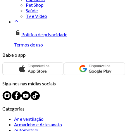
Pet Shop
Saúde
Tv e Vídeo
Política de privacidade
Termos de uso
Baixe o app
Siga-nos nas mídias sociais
Categorias
Ar e ventilação
Armarinho e Artesanato
Automotivo