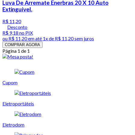
Luva De Arremate Enerbras 20 X 10 Auto
Extinguível.
R$ 11,20
Desconto
R$ 9,18
no PIX
ou
R$ 11,20
em até 1x de
R$ 11,20
sem juros
COMPRAR AGORA
Página 1 de 1
Cupom
Eletroportáteis
Eletrodom