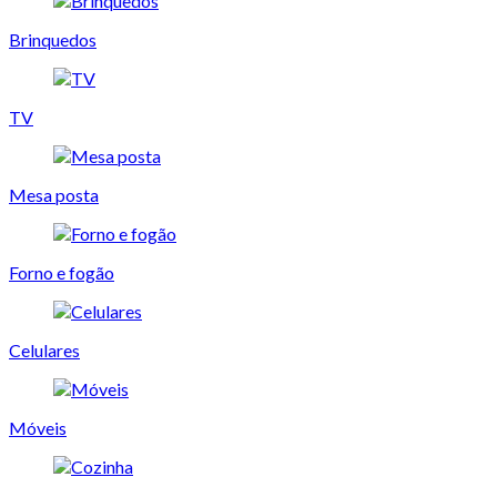
Brinquedos
TV
Mesa posta
Forno e fogão
Celulares
Móveis