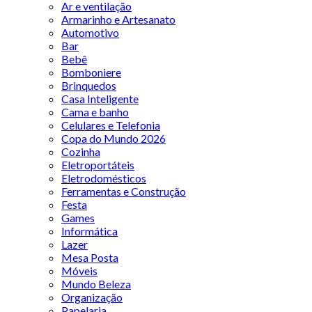
Ar e ventilação
Armarinho e Artesanato
Automotivo
Bar
Bebê
Bomboniere
Brinquedos
Casa Inteligente
Cama e banho
Celulares e Telefonia
Copa do Mundo 2026
Cozinha
Eletroportáteis
Eletrodomésticos
Ferramentas e Construção
Festa
Games
Informática
Lazer
Mesa Posta
Móveis
Mundo Beleza
Organização
Papelaria