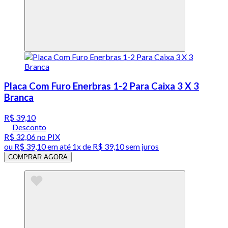
Placa Com Furo Enerbras 1-2 Para Caixa 3 X 3
Branca
R$ 39,10
Desconto
R$ 32,06
no PIX
ou
R$ 39,10
em até 1x de
R$ 39,10
sem juros
COMPRAR AGORA