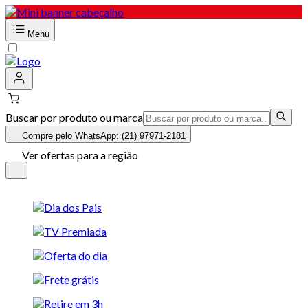
Menu
Buscar por produto ou marca
Compre pelo WhatsApp: (21) 97971-2181
Ver ofertas para a região