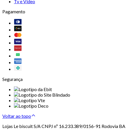
Tv e Vídeo
Pagamento
Segurança
Voltar ao topo
Lojas Le biscuit S/A CNPJ nº 16.233.389/0156-91 Rodovia BA