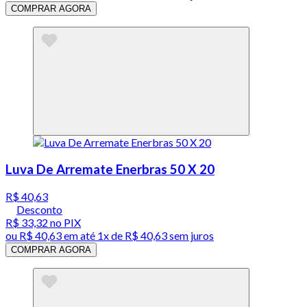
COMPRAR AGORA
Luva De Arremate Enerbras 50 X 20
R$ 40,63
Desconto
R$ 33,32
no PIX
ou
R$ 40,63
em até 1x de
R$ 40,63
sem juros
COMPRAR AGORA