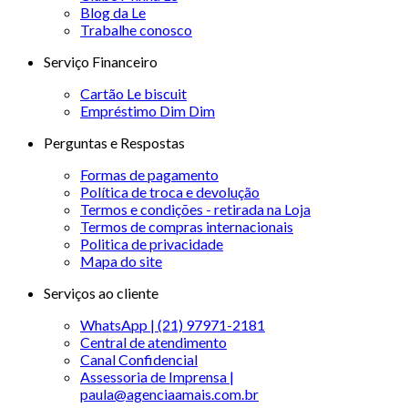
Blog da Le
Trabalhe conosco
Serviço Financeiro
Cartão Le biscuit
Empréstimo Dim Dim
Perguntas e Respostas
Formas de pagamento
Política de troca e devolução
Termos e condições - retirada na Loja
Termos de compras internacionais
Politica de privacidade
Mapa do site
Serviços ao cliente
WhatsApp | (21) 97971-2181
Central de atendimento
Canal Confidencial
Assessoria de Imprensa |
paula@agenciaamais.com.br