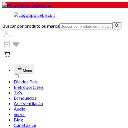
Buscar por produto ou marca
Menu
Dia dos Pais
Eletroportáteis
Tv's
Brinquedos
Ar e Ventilação
Áudio
Servir
Blog
Canal da Le