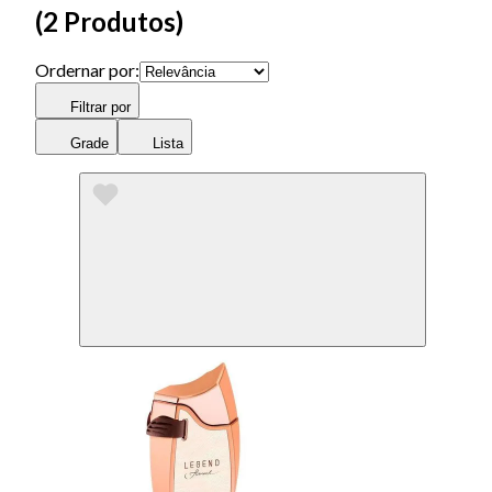
(
2 Produtos
)
Ordernar por:
Filtrar por
Grade
Lista