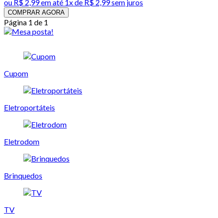
ou
R$ 2,99
em até 1x de
R$ 2,99
sem juros
COMPRAR AGORA
Página 1 de 1
Cupom
Eletroportáteis
Eletrodom
Brinquedos
TV