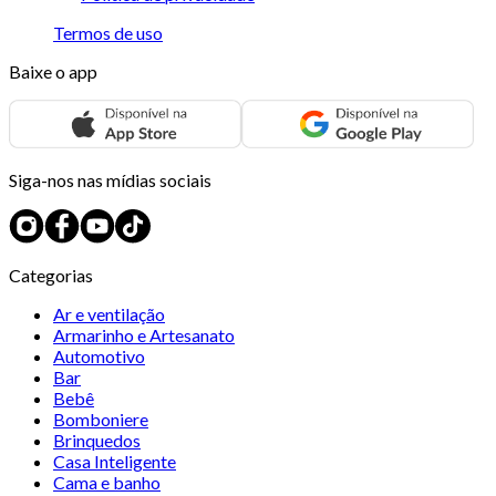
Termos de uso
Baixe o app
Siga-nos nas mídias sociais
Categorias
Ar e ventilação
Armarinho e Artesanato
Automotivo
Bar
Bebê
Bomboniere
Brinquedos
Casa Inteligente
Cama e banho