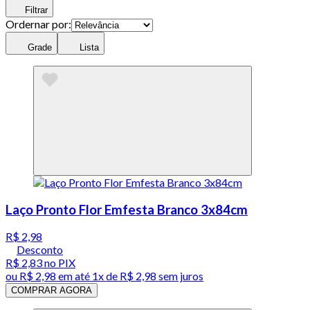
Filtrar
Ordernar por:
Grade
Lista
Laço Pronto Flor Emfesta Branco 3x84cm
R$ 2,98
Desconto
R$ 2,83
no PIX
ou
R$ 2,98
em até 1x de
R$ 2,98
sem juros
COMPRAR AGORA