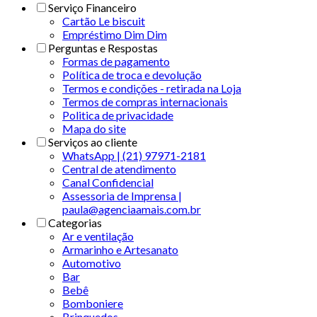
Serviço Financeiro
Cartão Le biscuit
Empréstimo Dim Dim
Perguntas e Respostas
Formas de pagamento
Política de troca e devolução
Termos e condições - retirada na Loja
Termos de compras internacionais
Politica de privacidade
Mapa do site
Serviços ao cliente
WhatsApp | (21) 97971-2181
Central de atendimento
Canal Confidencial
Assessoria de Imprensa |
paula@agenciaamais.com.br
Categorias
Ar e ventilação
Armarinho e Artesanato
Automotivo
Bar
Bebê
Bomboniere
Brinquedos