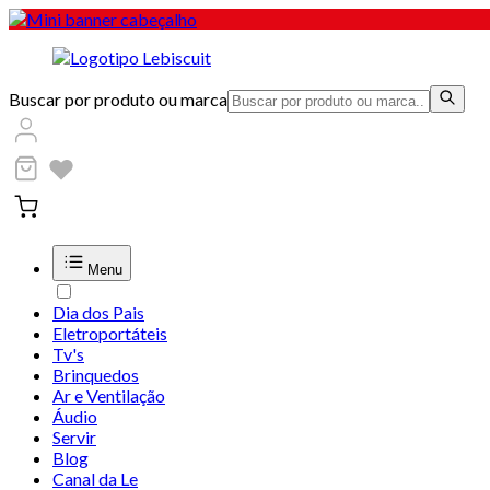
Buscar por produto ou marca
Menu
Dia dos Pais
Eletroportáteis
Tv's
Brinquedos
Ar e Ventilação
Áudio
Servir
Blog
Canal da Le