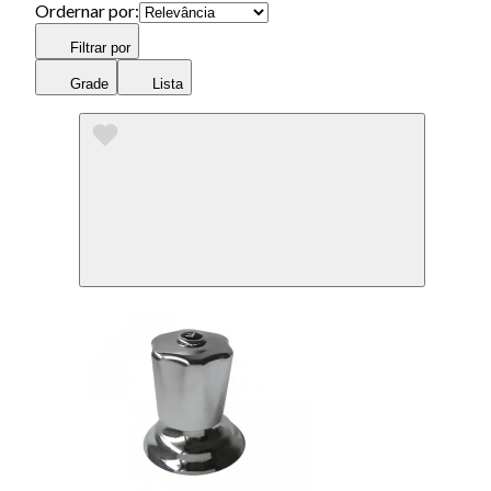
Ordernar por:
Filtrar por
Grade
Lista