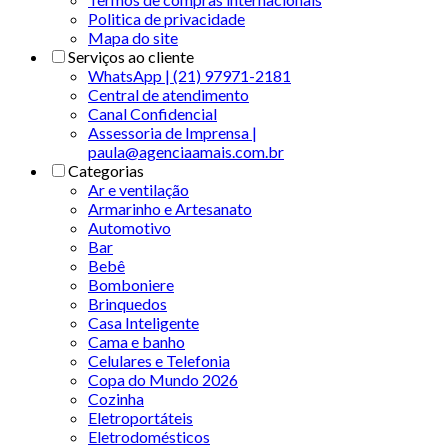
Politica de privacidade
Mapa do site
Serviços ao cliente
WhatsApp | (21) 97971-2181
Central de atendimento
Canal Confidencial
Assessoria de Imprensa |
paula@agenciaamais.com.br
Categorias
Ar e ventilação
Armarinho e Artesanato
Automotivo
Bar
Bebê
Bomboniere
Brinquedos
Casa Inteligente
Cama e banho
Celulares e Telefonia
Copa do Mundo 2026
Cozinha
Eletroportáteis
Eletrodomésticos