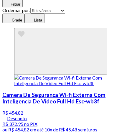
Filtrar
Ordernar por:
Grade
Lista
Camera De Seguranca Wi-fi Externa Com
Inteligencia De Video Full Hd Esc-wb3f
R$ 454,82
Desconto
R$ 372,95
no PIX
ou
R$ 454,82
em até
10x de R$ 45,48 sem juros