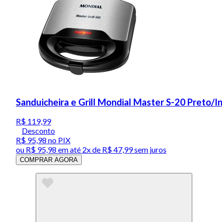
Sanduicheira e Grill Mondial Master S-20 Preto/
R$ 119,99
Desconto
R$ 95,98
no PIX
ou
R$ 95,98
em até
2x de R$ 47,99 sem juros
COMPRAR AGORA