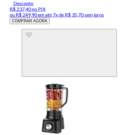
Desconto
R$ 237,40
no PIX
ou
R$ 249,90
em até
7x de R$ 35,70 sem juros
COMPRAR AGORA