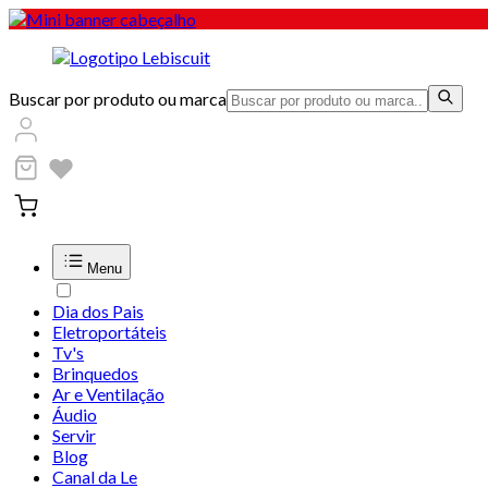
Buscar por produto ou marca
Menu
Dia dos Pais
Eletroportáteis
Tv's
Brinquedos
Ar e Ventilação
Áudio
Servir
Blog
Canal da Le