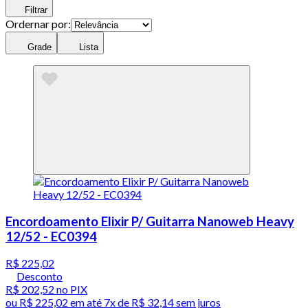
Filtrar
Ordernar por:
Grade
Lista
Encordoamento Elixir P/ Guitarra Nanoweb Heavy
12/52 - EC0394
R$ 225,02
Desconto
R$ 202,52
no PIX
ou
R$ 225,02
em até
7x de R$ 32,14 sem juros