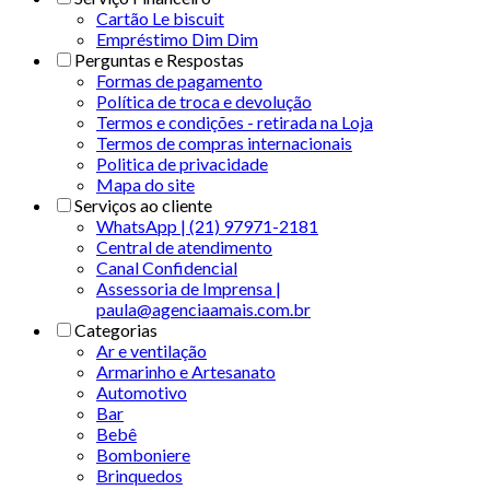
Cartão Le biscuit
Empréstimo Dim Dim
Perguntas e Respostas
Formas de pagamento
Política de troca e devolução
Termos e condições - retirada na Loja
Termos de compras internacionais
Politica de privacidade
Mapa do site
Serviços ao cliente
WhatsApp | (21) 97971-2181
Central de atendimento
Canal Confidencial
Assessoria de Imprensa |
paula@agenciaamais.com.br
Categorias
Ar e ventilação
Armarinho e Artesanato
Automotivo
Bar
Bebê
Bomboniere
Brinquedos