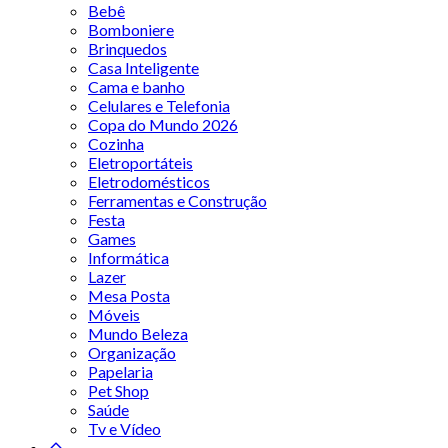
Bebê
Bomboniere
Brinquedos
Casa Inteligente
Cama e banho
Celulares e Telefonia
Copa do Mundo 2026
Cozinha
Eletroportáteis
Eletrodomésticos
Ferramentas e Construção
Festa
Games
Informática
Lazer
Mesa Posta
Móveis
Mundo Beleza
Organização
Papelaria
Pet Shop
Saúde
Tv e Vídeo