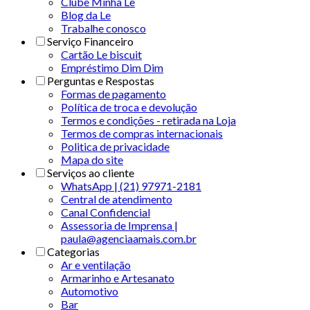
Clube Minha Le
Blog da Le
Trabalhe conosco
Serviço Financeiro
Cartão Le biscuit
Empréstimo Dim Dim
Perguntas e Respostas
Formas de pagamento
Política de troca e devolução
Termos e condições - retirada na Loja
Termos de compras internacionais
Politica de privacidade
Mapa do site
Serviços ao cliente
WhatsApp | (21) 97971-2181
Central de atendimento
Canal Confidencial
Assessoria de Imprensa |
paula@agenciaamais.com.br
Categorias
Ar e ventilação
Armarinho e Artesanato
Automotivo
Bar