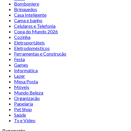
Bomboniere
Brinquedos
Casa Inteligente
Cama e banho
Celulares e Telefonia
Copa do Mundo 2026
Cozinha
Eletroportáteis
Eletrodomésticos
Ferramentas e Construção
Festa
Games
Informática
Lazer
Mesa Posta
Móveis
Mundo Beleza
Organização
Papelaria
Pet Shop
Saúde
Tv e Vídeo
Pagamento