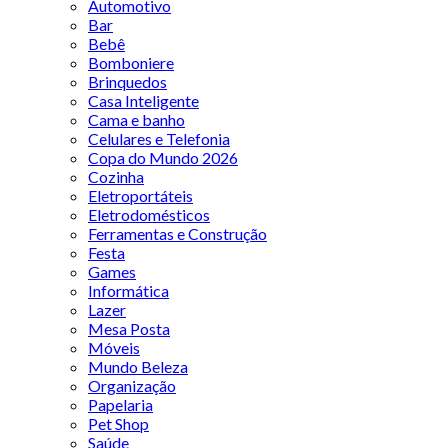
Automotivo
Bar
Bebê
Bomboniere
Brinquedos
Casa Inteligente
Cama e banho
Celulares e Telefonia
Copa do Mundo 2026
Cozinha
Eletroportáteis
Eletrodomésticos
Ferramentas e Construção
Festa
Games
Informática
Lazer
Mesa Posta
Móveis
Mundo Beleza
Organização
Papelaria
Pet Shop
Saúde