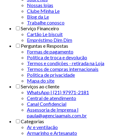
Nossas lojas
Clube Minha Le
Blog da Le
Trabalhe conosco
Serviço Financeiro
Cartão Le biscuit
Empréstimo Dim Dim
Perguntas e Respostas
Formas de pagamento
Política de troca e devolução
Termos e condições - retirada na Loja
Termos de compras internacionais
Politica de privacidade
Mapa do site
Serviços ao cliente
WhatsApp | (21) 97971-2181
Central de atendimento
Canal Confidencial
Assessoria de Imprensa |
paula@agenciaamais.com.br
Categorias
Ar e ventilação
Armarinho e Artesanato