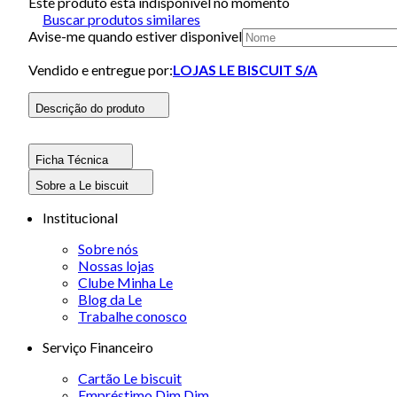
Este produto está indisponivel no momento
Buscar produtos similares
Avise-me quando estiver disponivel
Vendido e entregue por:
LOJAS LE BISCUIT S/A
Descrição do produto
Ficha Técnica
Sobre a Le biscuit
Institucional
Sobre nós
Nossas lojas
Clube Minha Le
Blog da Le
Trabalhe conosco
Serviço Financeiro
Cartão Le biscuit
Empréstimo Dim Dim