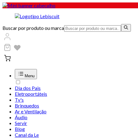
Buscar por produto ou marca
Menu
Dia dos Pais
Eletroportáteis
Tv's
Brinquedos
Ar e Ventilação
Áudio
Servir
Blog
Canal da Le