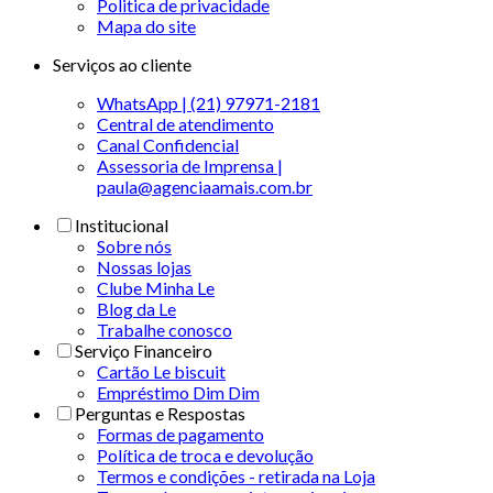
Politica de privacidade
Mapa do site
Serviços ao cliente
WhatsApp | (21) 97971-2181
Central de atendimento
Canal Confidencial
Assessoria de Imprensa |
paula@agenciaamais.com.br
Institucional
Sobre nós
Nossas lojas
Clube Minha Le
Blog da Le
Trabalhe conosco
Serviço Financeiro
Cartão Le biscuit
Empréstimo Dim Dim
Perguntas e Respostas
Formas de pagamento
Política de troca e devolução
Termos e condições - retirada na Loja