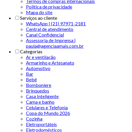
Termos de compras internacionais
Politica de privacidade
Mapa do site
Serviços ao cliente
WhatsApp | (21) 97971-2181
Central de atendimento
Canal Confidencial
Assessoria de Imprensa |
paula@agenciaamais.com.br
Categorias
Ar e ventilação
Armarinho e Artesanato
Automotivo
Bar
Bebê
Bomboniere
Brinquedos
Casa Inteligente
Cama e banho
Celulares e Telefonia
Copa do Mundo 2026
Cozinha
Eletroportáteis
Eletrodomésticos