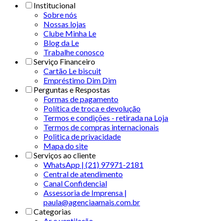
Institucional
Sobre nós
Nossas lojas
Clube Minha Le
Blog da Le
Trabalhe conosco
Serviço Financeiro
Cartão Le biscuit
Empréstimo Dim Dim
Perguntas e Respostas
Formas de pagamento
Política de troca e devolução
Termos e condições - retirada na Loja
Termos de compras internacionais
Politica de privacidade
Mapa do site
Serviços ao cliente
WhatsApp | (21) 97971-2181
Central de atendimento
Canal Confidencial
Assessoria de Imprensa |
paula@agenciaamais.com.br
Categorias
Ar e ventilação