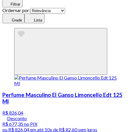
Filtrar
Ordernar por:
Grade
Lista
Perfume Masculino El Ganso Limoncello Edt 125
Ml
R$ 826,04
Desconto
R$ 677,35
no PIX
ou
R$ 826,04
em até
10x de R$ 82,60 sem juros