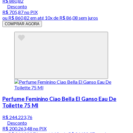
R$ 860,82
Desconto
R$ 705,87
no PIX
ou
R$ 860,82
em até
10x de R$ 86,08 sem juros
COMPRAR AGORA
Perfume Feminino Ciao Bella El Ganso Eau De
Toilette 75 Ml
R$ 244.223,76
Desconto
R$ 200.263,48
no PIX