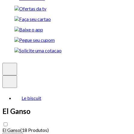
Le biscuit
El Ganso
El Ganso
(
18 Produtos
)