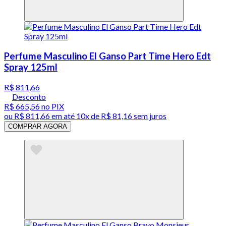
Perfume Masculino El Ganso Part Time Hero Edt
Spray 125ml
R$ 811,66
Desconto
R$ 665,56
no PIX
ou
R$ 811,66
em até
10x de R$ 81,16 sem juros
COMPRAR AGORA