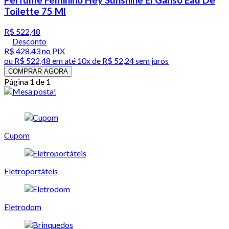
Toilette 75 Ml
R$ 522,48
Desconto
R$ 428,43
no PIX
ou
R$ 522,48
em até
10x de R$ 52,24 sem juros
COMPRAR AGORA
Página 1 de 1
Cupom
Eletroportáteis
Eletrodom