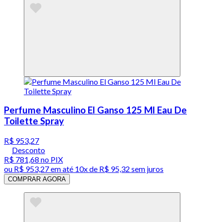
Perfume Masculino El Ganso 125 Ml Eau De
Toilette Spray
R$ 953,27
Desconto
R$ 781,68
no PIX
ou
R$ 953,27
em até
10x de R$ 95,32 sem juros
COMPRAR AGORA