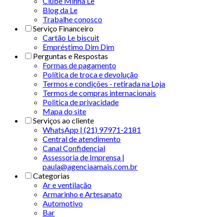
Clube Minha Le
Blog da Le
Trabalhe conosco
Serviço Financeiro
Cartão Le biscuit
Empréstimo Dim Dim
Perguntas e Respostas
Formas de pagamento
Política de troca e devolução
Termos e condições - retirada na Loja
Termos de compras internacionais
Politica de privacidade
Mapa do site
Serviços ao cliente
WhatsApp | (21) 97971-2181
Central de atendimento
Canal Confidencial
Assessoria de Imprensa |
paula@agenciaamais.com.br
Categorias
Ar e ventilação
Armarinho e Artesanato
Automotivo
Bar