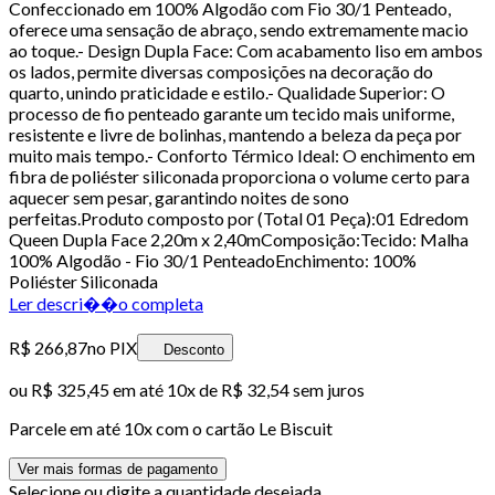
Confeccionado em 100% Algodão com Fio 30/1 Penteado,
oferece uma sensação de abraço, sendo extremamente macio
ao toque.- Design Dupla Face: Com acabamento liso em ambos
os lados, permite diversas composições na decoração do
quarto, unindo praticidade e estilo.- Qualidade Superior: O
processo de fio penteado garante um tecido mais uniforme,
resistente e livre de bolinhas, mantendo a beleza da peça por
muito mais tempo.- Conforto Térmico Ideal: O enchimento em
fibra de poliéster siliconada proporciona o volume certo para
aquecer sem pesar, garantindo noites de sono
perfeitas.Produto composto por (Total 01 Peça):01 Edredom
Queen Dupla Face 2,20m x 2,40mComposição:Tecido: Malha
100% Algodão - Fio 30/1 PenteadoEnchimento: 100%
Poliéster Siliconada
Ler descri��o completa
R$ 266,87
no PIX
Desconto
ou
R$ 325,45
em até
10x de R$ 32,54 sem juros
Parcele em até
10
x com o cartão
Le Biscuit
Ver mais formas de pagamento
Selecione ou digite a quantidade desejada