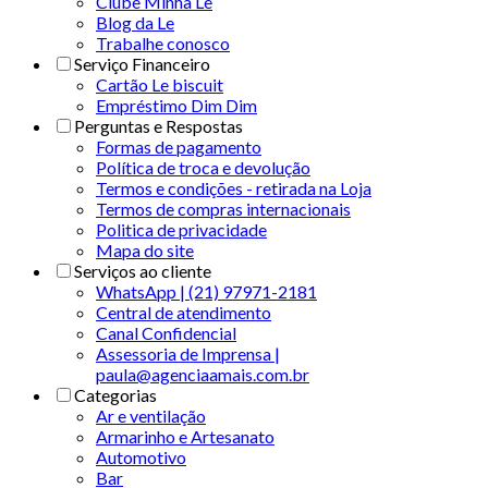
Clube Minha Le
Blog da Le
Trabalhe conosco
Serviço Financeiro
Cartão Le biscuit
Empréstimo Dim Dim
Perguntas e Respostas
Formas de pagamento
Política de troca e devolução
Termos e condições - retirada na Loja
Termos de compras internacionais
Politica de privacidade
Mapa do site
Serviços ao cliente
WhatsApp | (21) 97971-2181
Central de atendimento
Canal Confidencial
Assessoria de Imprensa |
paula@agenciaamais.com.br
Categorias
Ar e ventilação
Armarinho e Artesanato
Automotivo
Bar