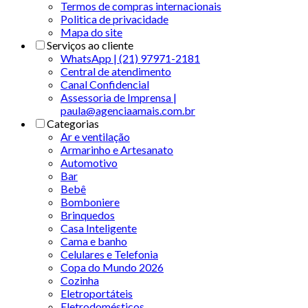
Termos de compras internacionais
Politica de privacidade
Mapa do site
Serviços ao cliente
WhatsApp | (21) 97971-2181
Central de atendimento
Canal Confidencial
Assessoria de Imprensa |
paula@agenciaamais.com.br
Categorias
Ar e ventilação
Armarinho e Artesanato
Automotivo
Bar
Bebê
Bomboniere
Brinquedos
Casa Inteligente
Cama e banho
Celulares e Telefonia
Copa do Mundo 2026
Cozinha
Eletroportáteis
Eletrodomésticos