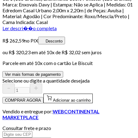
Marca: Enxovais Davy | Estampa: Não se Aplica | Medidas: 01
Edredom Casal Urbano 2,00m x 2,20m | de Peças: Avulsa |
Material: Agodão | Cor Predominante: Roxo/Mescla/Preto |
Cama Indicada: Casal
Ler descri��o completa
R$ 262,59
no PIX
Desconto
ou
R$ 320,23
em até
10x de R$ 32,02 sem juros
Parcele em até
10
x com o cartão
Le Biscuit
Ver mais formas de pagamento
Selecione ou digite a quantidade desejada
COMPRAR AGORA
Adicionar ao carrinho
Vendido e entregue por:
WEBCONTINENTAL
MARKETPLACE
Consultar frete e prazo