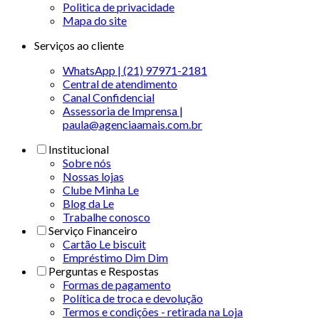
Politica de privacidade
Mapa do site
Serviços ao cliente
WhatsApp | (21) 97971-2181
Central de atendimento
Canal Confidencial
Assessoria de Imprensa |
paula@agenciaamais.com.br
Institucional
Sobre nós
Nossas lojas
Clube Minha Le
Blog da Le
Trabalhe conosco
Serviço Financeiro
Cartão Le biscuit
Empréstimo Dim Dim
Perguntas e Respostas
Formas de pagamento
Política de troca e devolução
Termos e condições - retirada na Loja