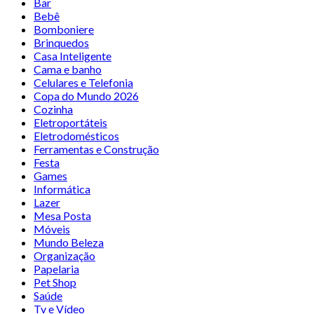
Bar
Bebê
Bomboniere
Brinquedos
Casa Inteligente
Cama e banho
Celulares e Telefonia
Copa do Mundo 2026
Cozinha
Eletroportáteis
Eletrodomésticos
Ferramentas e Construção
Festa
Games
Informática
Lazer
Mesa Posta
Móveis
Mundo Beleza
Organização
Papelaria
Pet Shop
Saúde
Tv e Vídeo