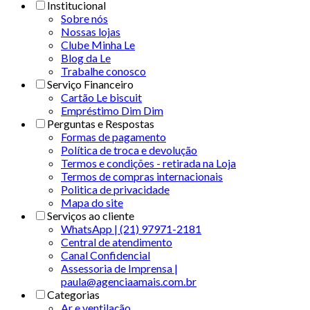
Institucional
Sobre nós
Nossas lojas
Clube Minha Le
Blog da Le
Trabalhe conosco
Serviço Financeiro
Cartão Le biscuit
Empréstimo Dim Dim
Perguntas e Respostas
Formas de pagamento
Política de troca e devolução
Termos e condições - retirada na Loja
Termos de compras internacionais
Politica de privacidade
Mapa do site
Serviços ao cliente
WhatsApp | (21) 97971-2181
Central de atendimento
Canal Confidencial
Assessoria de Imprensa |
paula@agenciaamais.com.br
Categorias
Ar e ventilação