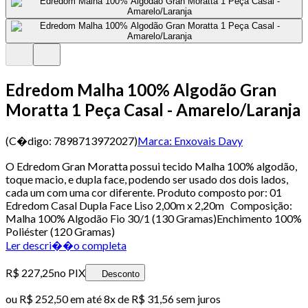
Edredom Malha 100% Algodão Gran
Moratta 1 Peça Casal - Amarelo/Laranja
(C�digo:
7898713972027
)
Marca:
Enxovais Davy
O Edredom Gran Moratta possui tecido Malha 100% algodão,
toque macio, e dupla face, podendo ser usado dos dois lados,
cada um com uma cor diferente. Produto composto por: 01
Edredom Casal Dupla Face Liso 2,00m x 2,20m Composição:
Malha 100% Algodão Fio 30/1 (130 Gramas)Enchimento 100%
Poliéster (120 Gramas)
Ler descri��o completa
R$ 227,25
no PIX
Desconto
ou
R$ 252,50
em até
8x de R$ 31,56 sem juros