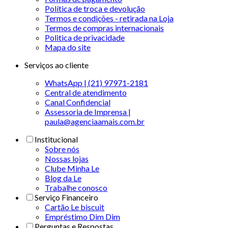
Política de troca e devolução
Termos e condições - retirada na Loja
Termos de compras internacionais
Politica de privacidade
Mapa do site
Serviços ao cliente
WhatsApp | (21) 97971-2181
Central de atendimento
Canal Confidencial
Assessoria de Imprensa |
paula@agenciaamais.com.br
Institucional
Sobre nós
Nossas lojas
Clube Minha Le
Blog da Le
Trabalhe conosco
Serviço Financeiro
Cartão Le biscuit
Empréstimo Dim Dim
Perguntas e Respostas