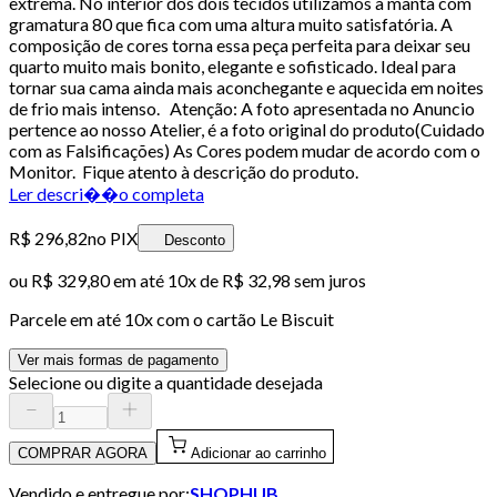
extrema. No interior dos dois tecidos utilizamos a manta com
gramatura 80 que fica com uma altura muito satisfatória. A
composição de cores torna essa peça perfeita para deixar seu
quarto muito mais bonito, elegante e sofisticado. Ideal para
tornar sua cama ainda mais aconchegante e aquecida em noites
de frio mais intenso. Atenção: A foto apresentada no Anuncio
pertence ao nosso Atelier, é a foto original do produto(Cuidado
com as Falsificações) As Cores podem mudar de acordo com o
Monitor. Fique atento à descrição do produto.
Ler descri��o completa
R$ 296,82
no PIX
Desconto
ou
R$ 329,80
em até
10x de R$ 32,98 sem juros
Parcele em até
10
x com o cartão
Le Biscuit
Ver mais formas de pagamento
Selecione ou digite a quantidade desejada
COMPRAR AGORA
Adicionar ao carrinho
Vendido e entregue por:
SHOPHUB