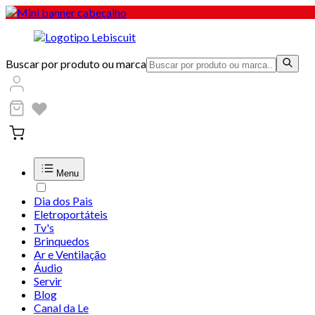
Buscar por produto ou marca
Menu
Dia dos Pais
Eletroportáteis
Tv's
Brinquedos
Ar e Ventilação
Áudio
Servir
Blog
Canal da Le