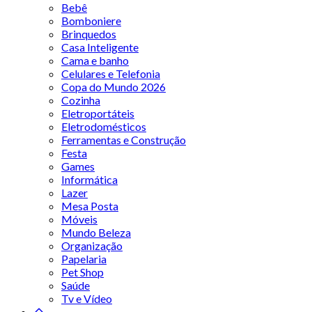
Bebê
Bomboniere
Brinquedos
Casa Inteligente
Cama e banho
Celulares e Telefonia
Copa do Mundo 2026
Cozinha
Eletroportáteis
Eletrodomésticos
Ferramentas e Construção
Festa
Games
Informática
Lazer
Mesa Posta
Móveis
Mundo Beleza
Organização
Papelaria
Pet Shop
Saúde
Tv e Vídeo