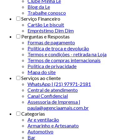
Clube Minha Le
Blog da Le
Trabalhe conosco
Serviço Financeiro
Cartão Le biscuit
Empréstimo Dim Dim
Perguntas e Respostas
Formas de pagamento
Política de troca e devolução
Termos e condições - retirada na Loja
Termos de compras internacionais
Politica de privacidade
Mapa do site
Serviços ao cliente
WhatsApp | (21) 97971-2181
Central de atendimento
Canal Confidencial
Assessoria de Imprensa |
paula@agenciaamais.com.br
Categorias
Ar e ventilação
Armarinho e Artesanato
Automotivo
Bar