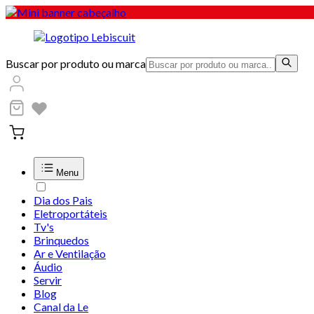
Buscar por produto ou marca
Menu
Dia dos Pais
Eletroportáteis
Tv's
Brinquedos
Ar e Ventilação
Áudio
Servir
Blog
Canal da Le