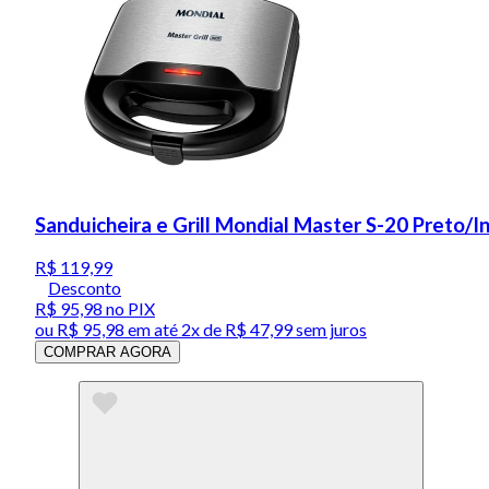
Sanduicheira e Grill Mondial Master S-20 Preto/
R$ 119,99
Desconto
R$ 95,98
no PIX
ou
R$ 95,98
em até
2x de R$ 47,99 sem juros
COMPRAR AGORA