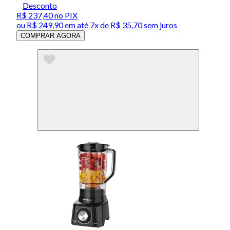
Desconto
R$ 237,40
no PIX
ou
R$ 249,90
em até
7x de R$ 35,70 sem juros
COMPRAR AGORA