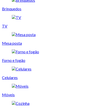
Brinquedos
TV
Mesa posta
Forno e fogão
Celulares
Móveis