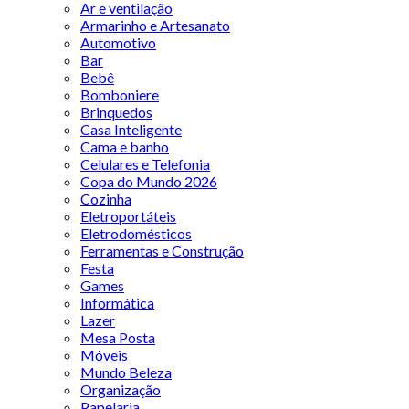
Ar e ventilação
Armarinho e Artesanato
Automotivo
Bar
Bebê
Bomboniere
Brinquedos
Casa Inteligente
Cama e banho
Celulares e Telefonia
Copa do Mundo 2026
Cozinha
Eletroportáteis
Eletrodomésticos
Ferramentas e Construção
Festa
Games
Informática
Lazer
Mesa Posta
Móveis
Mundo Beleza
Organização
Papelaria