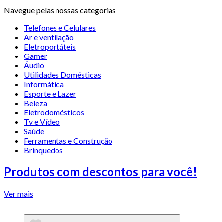
Navegue pelas nossas categorias
Telefones e Celulares
Ar e ventilação
Eletroportáteis
Gamer
Áudio
Utilidades Domésticas
Informática
Esporte e Lazer
Beleza
Eletrodomésticos
Tv e Vídeo
Saúde
Ferramentas e Construção
Brinquedos
Produtos com descontos para você!
Ver mais