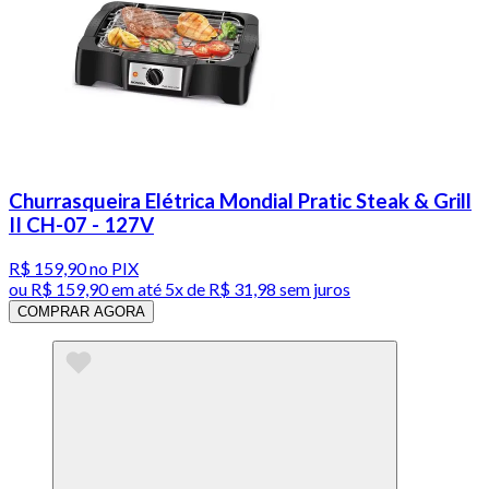
Churrasqueira Elétrica Mondial Pratic Steak & Grill
II CH-07 - 127V
R$ 159,90
no PIX
ou
R$ 159,90
em até
5x de R$ 31,98 sem juros
COMPRAR AGORA