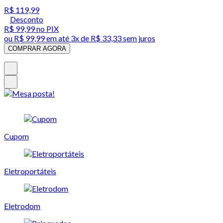
R$ 119,99
Desconto
R$ 99,99
no PIX
ou
R$ 99,99
em até
3x de R$ 33,33 sem juros
COMPRAR AGORA
Cupom
Eletroportáteis
Eletrodom