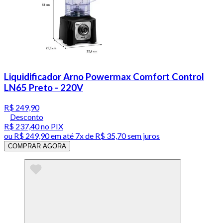
Liquidificador Arno Powermax Comfort Control
LN65 Preto - 220V
R$ 249,90
Desconto
R$ 237,40
no PIX
ou
R$ 249,90
em até
7x de R$ 35,70 sem juros
COMPRAR AGORA