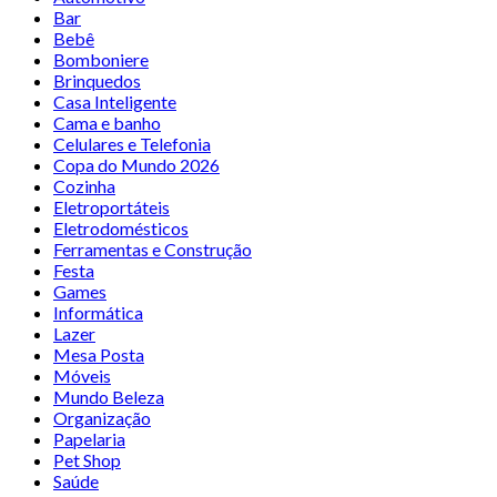
Bar
Bebê
Bomboniere
Brinquedos
Casa Inteligente
Cama e banho
Celulares e Telefonia
Copa do Mundo 2026
Cozinha
Eletroportáteis
Eletrodomésticos
Ferramentas e Construção
Festa
Games
Informática
Lazer
Mesa Posta
Móveis
Mundo Beleza
Organização
Papelaria
Pet Shop
Saúde