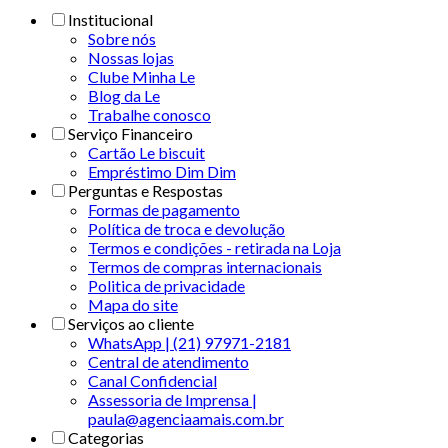
Institucional
Sobre nós
Nossas lojas
Clube Minha Le
Blog da Le
Trabalhe conosco
Serviço Financeiro
Cartão Le biscuit
Empréstimo Dim Dim
Perguntas e Respostas
Formas de pagamento
Política de troca e devolução
Termos e condições - retirada na Loja
Termos de compras internacionais
Politica de privacidade
Mapa do site
Serviços ao cliente
WhatsApp | (21) 97971-2181
Central de atendimento
Canal Confidencial
Assessoria de Imprensa |
paula@agenciaamais.com.br
Categorias