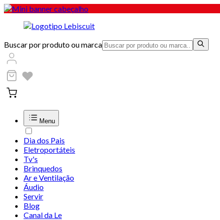
Buscar por produto ou marca
Menu
Dia dos Pais
Eletroportáteis
Tv's
Brinquedos
Ar e Ventilação
Áudio
Servir
Blog
Canal da Le