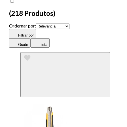
(
218 Produtos
)
Ordernar por:
Filtrar por
Grade
Lista