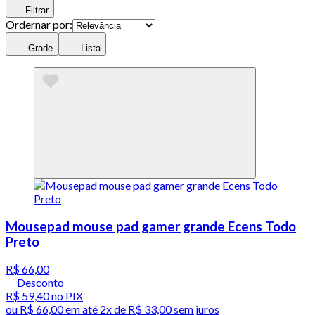
Filtrar
Ordernar por:
Grade
Lista
Mousepad mouse pad gamer grande Ecens Todo
Preto
R$ 66,00
Desconto
R$ 59,40
no PIX
ou
R$ 66,00
em até
2x de R$ 33,00 sem juros