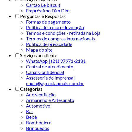
Cartão Le biscuit
Empréstimo Dim Dim
Perguntas e Respostas
Formas de pagamento
Política de troca e devolução
Termos e condições - retirada na Loja
Termos de compras internacionais
Politica de privacidade
Mapa do site
Serviços ao cliente
WhatsApp | (21) 97971-2181
Central de atendimento
Canal Confidencial
Assessoria de Imprensa |
paula@agenciaamais.com.br
Categorias
Ar e ventilação
Armarinho e Artesanato
Automotivo
Bar
Bebê
Bomboniere
Brinquedos