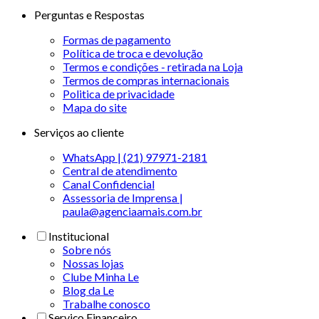
Perguntas e Respostas
Formas de pagamento
Política de troca e devolução
Termos e condições - retirada na Loja
Termos de compras internacionais
Politica de privacidade
Mapa do site
Serviços ao cliente
WhatsApp | (21) 97971-2181
Central de atendimento
Canal Confidencial
Assessoria de Imprensa |
paula@agenciaamais.com.br
Institucional
Sobre nós
Nossas lojas
Clube Minha Le
Blog da Le
Trabalhe conosco
Serviço Financeiro