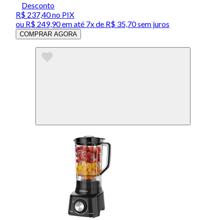
Desconto
R$ 237,40
no PIX
ou
R$ 249,90
em até
7x de R$ 35,70 sem juros
COMPRAR AGORA