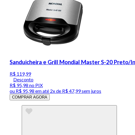
Sanduicheira e Grill Mondial Master S-20 Preto/
R$ 119,99
Desconto
R$ 95,98
no PIX
ou
R$ 95,98
em até
2x de R$ 47,99 sem juros
COMPRAR AGORA