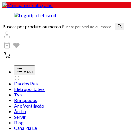
Buscar por produto ou marca
Menu
Dia dos Pais
Eletroportáteis
Tv's
Brinquedos
Ar e Ventilação
Áudio
Servir
Blog
Canal da Le