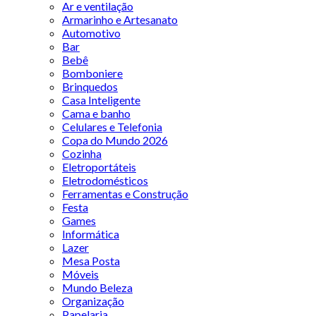
Ar e ventilação
Armarinho e Artesanato
Automotivo
Bar
Bebê
Bomboniere
Brinquedos
Casa Inteligente
Cama e banho
Celulares e Telefonia
Copa do Mundo 2026
Cozinha
Eletroportáteis
Eletrodomésticos
Ferramentas e Construção
Festa
Games
Informática
Lazer
Mesa Posta
Móveis
Mundo Beleza
Organização
Papelaria