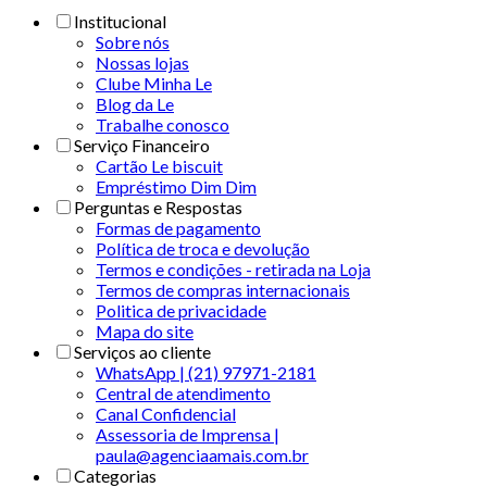
Institucional
Sobre nós
Nossas lojas
Clube Minha Le
Blog da Le
Trabalhe conosco
Serviço Financeiro
Cartão Le biscuit
Empréstimo Dim Dim
Perguntas e Respostas
Formas de pagamento
Política de troca e devolução
Termos e condições - retirada na Loja
Termos de compras internacionais
Politica de privacidade
Mapa do site
Serviços ao cliente
WhatsApp | (21) 97971-2181
Central de atendimento
Canal Confidencial
Assessoria de Imprensa |
paula@agenciaamais.com.br
Categorias