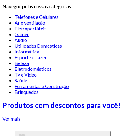
Navegue pelas nossas categorias
Telefones e Celulares
Ar e ventilação
Eletroportáteis
Gamer
Áudio
Utilidades Domésticas
Informática
Esporte e Lazer
Beleza
Eletrodomésticos
Tv e Vídeo
Saúde
Ferramentas e Construção
Brinquedos
Produtos com descontos para você!
Ver mais