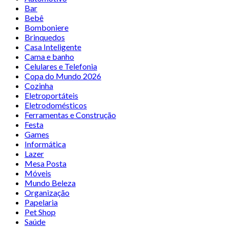
Bar
Bebê
Bomboniere
Brinquedos
Casa Inteligente
Cama e banho
Celulares e Telefonia
Copa do Mundo 2026
Cozinha
Eletroportáteis
Eletrodomésticos
Ferramentas e Construção
Festa
Games
Informática
Lazer
Mesa Posta
Móveis
Mundo Beleza
Organização
Papelaria
Pet Shop
Saúde