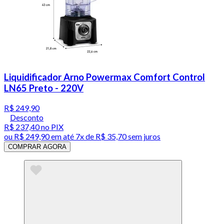
Liquidificador Arno Powermax Comfort Control
LN65 Preto - 220V
R$ 249,90
Desconto
R$ 237,40
no PIX
ou
R$ 249,90
em até
7x de R$ 35,70 sem juros
COMPRAR AGORA