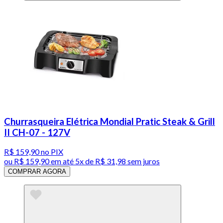
Churrasqueira Elétrica Mondial Pratic Steak & Grill
II CH-07 - 127V
R$ 159,90
no PIX
ou
R$ 159,90
em até
5x de R$ 31,98 sem juros
COMPRAR AGORA