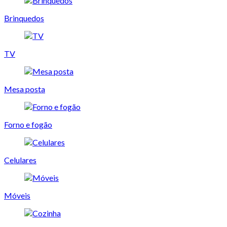
Brinquedos
TV
Mesa posta
Forno e fogão
Celulares
Móveis