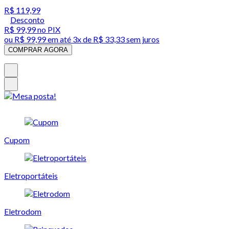
R$ 119,99
Desconto
R$ 99,99
no PIX
ou
R$ 99,99
em até
3x de R$ 33,33 sem juros
COMPRAR AGORA
Cupom
Eletroportáteis
Eletrodom