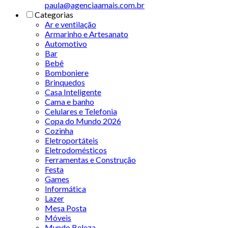
paula@agenciaamais.com.br
Categorias
Ar e ventilação
Armarinho e Artesanato
Automotivo
Bar
Bebê
Bomboniere
Brinquedos
Casa Inteligente
Cama e banho
Celulares e Telefonia
Copa do Mundo 2026
Cozinha
Eletroportáteis
Eletrodomésticos
Ferramentas e Construção
Festa
Games
Informática
Lazer
Mesa Posta
Móveis
Mundo Beleza