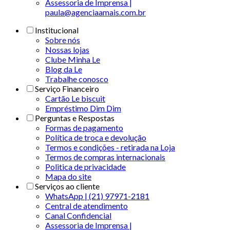
Assessoria de Imprensa |
paula@agenciaamais.com.br
Institucional
Sobre nós
Nossas lojas
Clube Minha Le
Blog da Le
Trabalhe conosco
Serviço Financeiro
Cartão Le biscuit
Empréstimo Dim Dim
Perguntas e Respostas
Formas de pagamento
Política de troca e devolução
Termos e condições - retirada na Loja
Termos de compras internacionais
Politica de privacidade
Mapa do site
Serviços ao cliente
WhatsApp | (21) 97971-2181
Central de atendimento
Canal Confidencial
Assessoria de Imprensa |