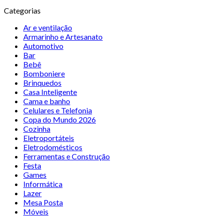
Categorias
Ar e ventilação
Armarinho e Artesanato
Automotivo
Bar
Bebê
Bomboniere
Brinquedos
Casa Inteligente
Cama e banho
Celulares e Telefonia
Copa do Mundo 2026
Cozinha
Eletroportáteis
Eletrodomésticos
Ferramentas e Construção
Festa
Games
Informática
Lazer
Mesa Posta
Móveis