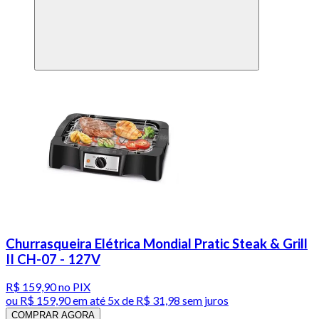
Churrasqueira Elétrica Mondial Pratic Steak & Grill
II CH-07 - 127V
R$ 159,90
no PIX
ou
R$ 159,90
em até
5x de R$ 31,98 sem juros
COMPRAR AGORA