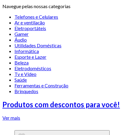
Navegue pelas nossas categorias
Telefones e Celulares
Ar e ventilação
Eletroportáteis
Gamer
Áudio
Utilidades Domésticas
Informática
Esporte e Lazer
Beleza
Eletrodomésticos
Tv e Vídeo
Saúde
Ferramentas e Construção
Brinquedos
Produtos com descontos para você!
Ver mais