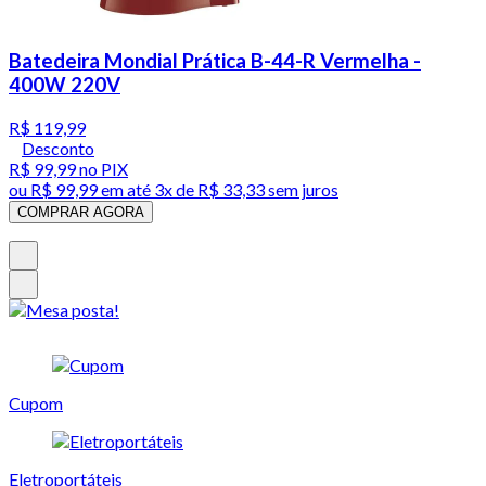
Batedeira Mondial Prática B-44-R Vermelha -
400W 220V
R$ 119,99
Desconto
R$ 99,99
no PIX
ou
R$ 99,99
em até
3x de R$ 33,33 sem juros
COMPRAR AGORA
Cupom
Eletroportáteis