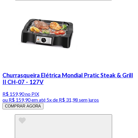
Churrasqueira Elétrica Mondial Pratic Steak & Grill
II CH-07 - 127V
R$ 159,90
no PIX
ou
R$ 159,90
em até
5x de R$ 31,98 sem juros
COMPRAR AGORA