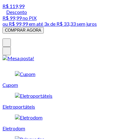
R$ 119,99
Desconto
R$ 99,99
no PIX
ou
R$ 99,99
em até
3x de R$ 33,33 sem juros
COMPRAR AGORA
Cupom
Eletroportáteis
Eletrodom