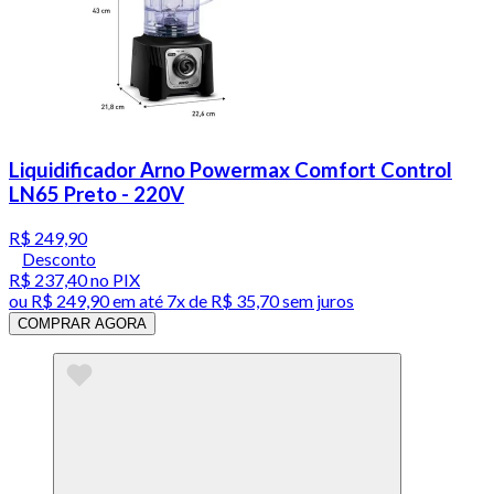
Liquidificador Arno Powermax Comfort Control
LN65 Preto - 220V
R$ 249,90
Desconto
R$ 237,40
no PIX
ou
R$ 249,90
em até
7x de R$ 35,70 sem juros
COMPRAR AGORA