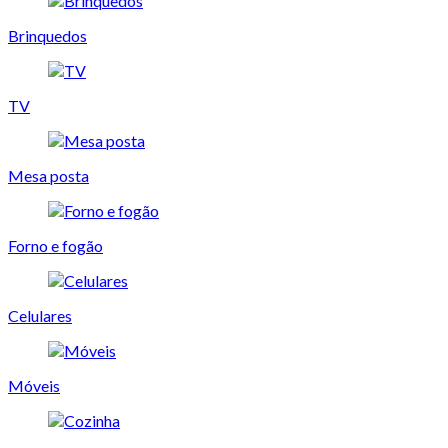
Brinquedos
TV
Mesa posta
Forno e fogão
Celulares
Móveis