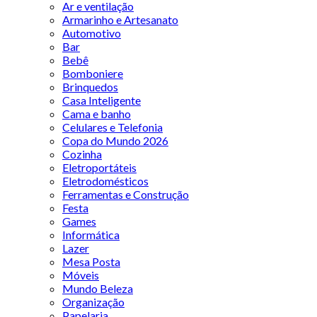
Ar e ventilação
Armarinho e Artesanato
Automotivo
Bar
Bebê
Bomboniere
Brinquedos
Casa Inteligente
Cama e banho
Celulares e Telefonia
Copa do Mundo 2026
Cozinha
Eletroportáteis
Eletrodomésticos
Ferramentas e Construção
Festa
Games
Informática
Lazer
Mesa Posta
Móveis
Mundo Beleza
Organização
Papelaria