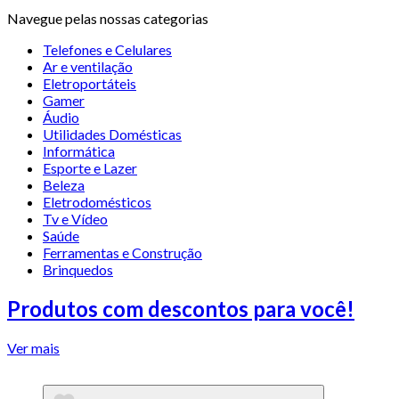
Navegue pelas nossas categorias
Telefones e Celulares
Ar e ventilação
Eletroportáteis
Gamer
Áudio
Utilidades Domésticas
Informática
Esporte e Lazer
Beleza
Eletrodomésticos
Tv e Vídeo
Saúde
Ferramentas e Construção
Brinquedos
Produtos com descontos para você!
Ver mais