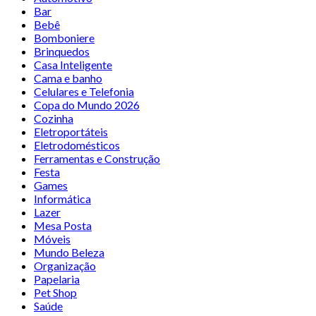
Bar
Bebê
Bomboniere
Brinquedos
Casa Inteligente
Cama e banho
Celulares e Telefonia
Copa do Mundo 2026
Cozinha
Eletroportáteis
Eletrodomésticos
Ferramentas e Construção
Festa
Games
Informática
Lazer
Mesa Posta
Móveis
Mundo Beleza
Organização
Papelaria
Pet Shop
Saúde