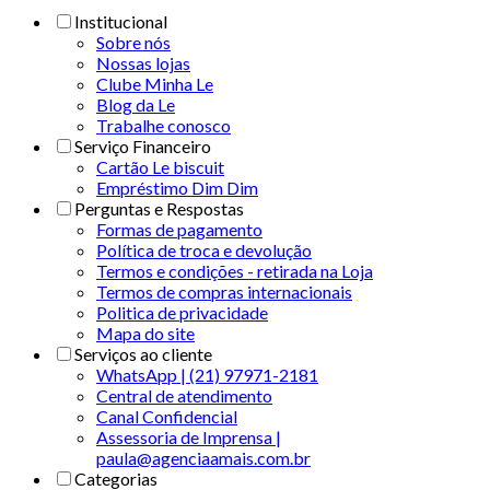
Institucional
Sobre nós
Nossas lojas
Clube Minha Le
Blog da Le
Trabalhe conosco
Serviço Financeiro
Cartão Le biscuit
Empréstimo Dim Dim
Perguntas e Respostas
Formas de pagamento
Política de troca e devolução
Termos e condições - retirada na Loja
Termos de compras internacionais
Politica de privacidade
Mapa do site
Serviços ao cliente
WhatsApp | (21) 97971-2181
Central de atendimento
Canal Confidencial
Assessoria de Imprensa |
paula@agenciaamais.com.br
Categorias