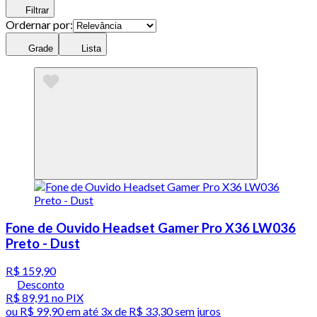
Filtrar
Ordernar por:
Grade
Lista
Fone de Ouvido Headset Gamer Pro X36 LW036
Preto - Dust
R$ 159,90
Desconto
R$ 89,91
no PIX
ou
R$ 99,90
em até
3x de R$ 33,30 sem juros