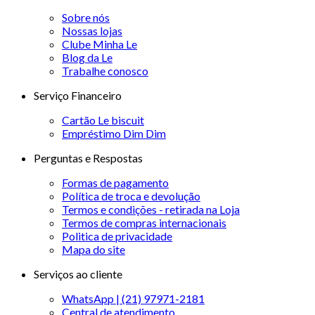
Sobre nós
Nossas lojas
Clube Minha Le
Blog da Le
Trabalhe conosco
Serviço Financeiro
Cartão Le biscuit
Empréstimo Dim Dim
Perguntas e Respostas
Formas de pagamento
Política de troca e devolução
Termos e condições - retirada na Loja
Termos de compras internacionais
Politica de privacidade
Mapa do site
Serviços ao cliente
WhatsApp | (21) 97971-2181
Central de atendimento