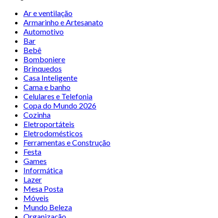
Ar e ventilação
Armarinho e Artesanato
Automotivo
Bar
Bebê
Bomboniere
Brinquedos
Casa Inteligente
Cama e banho
Celulares e Telefonia
Copa do Mundo 2026
Cozinha
Eletroportáteis
Eletrodomésticos
Ferramentas e Construção
Festa
Games
Informática
Lazer
Mesa Posta
Móveis
Mundo Beleza
Organização