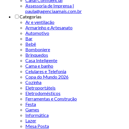
Canal Confidencial
Assessoria de Imprensa |
paula@agenciaamais.com.br
Categorias
Ar e ventilação
Armarinho e Artesanato
Automotivo
Bar
Bebê
Bomboniere
Brinquedos
Casa Inteligente
Cama e banho
Celulares e Telefonia
Copa do Mundo 2026
Cozinha
Eletroportáteis
Eletrodomésticos
Ferramentas e Construção
Festa
Games
Informática
Lazer
Mesa Posta