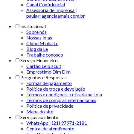
Canal Confidencial
Assessoria de Imprensa |
paula@agenciaamais.com.br
Institucional
Sobre nós
Nossas lojas
Clube Minha Le
Blog da Le
Trabalhe conosco
Serviço Financeiro
Cartão Le biscuit
Empréstimo Dim Dim
Perguntas e Respostas
Formas de pagamento
Política de troca e devolução
Termos e condições - retirada na Loja
Termos de compras internacionais
Politica de privacidade
Mapa do site
Serviços ao cliente
WhatsApp | (21) 97971-2181
Central de atendimento