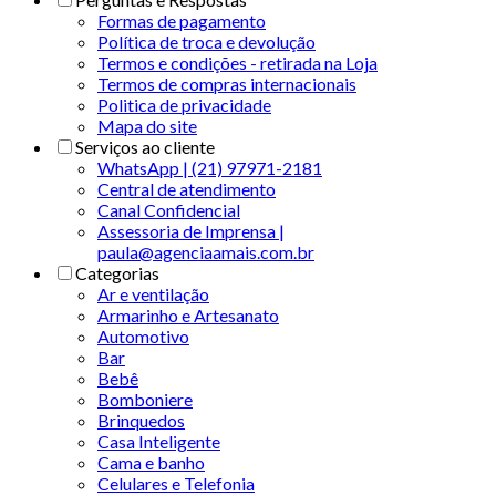
Formas de pagamento
Política de troca e devolução
Termos e condições - retirada na Loja
Termos de compras internacionais
Politica de privacidade
Mapa do site
Serviços ao cliente
WhatsApp | (21) 97971-2181
Central de atendimento
Canal Confidencial
Assessoria de Imprensa |
paula@agenciaamais.com.br
Categorias
Ar e ventilação
Armarinho e Artesanato
Automotivo
Bar
Bebê
Bomboniere
Brinquedos
Casa Inteligente
Cama e banho
Celulares e Telefonia