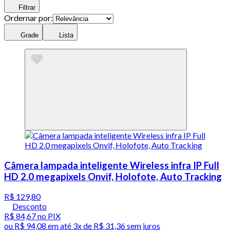
Filtrar
Ordernar por:
Grade
Lista
Câmera lampada inteligente Wireless infra IP Full
HD 2.0 megapixels Onvif, Holofote, Auto Tracking
R$ 129,80
Desconto
R$ 84,67
no PIX
ou
R$ 94,08
em até
3x de R$ 31,36 sem juros