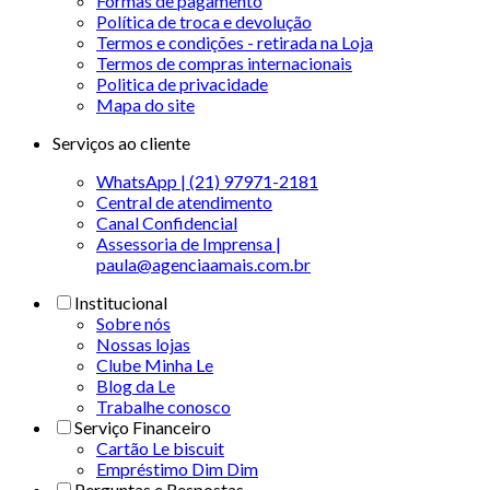
Formas de pagamento
Política de troca e devolução
Termos e condições - retirada na Loja
Termos de compras internacionais
Politica de privacidade
Mapa do site
Serviços ao cliente
WhatsApp | (21) 97971-2181
Central de atendimento
Canal Confidencial
Assessoria de Imprensa |
paula@agenciaamais.com.br
Institucional
Sobre nós
Nossas lojas
Clube Minha Le
Blog da Le
Trabalhe conosco
Serviço Financeiro
Cartão Le biscuit
Empréstimo Dim Dim
Perguntas e Respostas