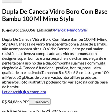
Dupla De Caneca Vidro Boro Com Base
Bambu 100 Ml Mimo Style
(C�digo:
1360068_Lebiscuit
)
Marca:
Mimo Style
Dupla De Caneca Vidro Boro Com Base Bambu 100 Ml Mimo
StyleAs Canecas de vidro transparente com a Base de Bambu,
não acompanham pires. O Vidro Borossilicato possui maior
resistência e leveza comparado aos vidros comuns, com
designer super bonito é uma peça cheia de charme, elegante e
perfeita para uso no dia a dia, componha sua mesa com muita
elegância.A Caneca é funcional, prática, bonita, possui alta
qualidade e resistência.Tamanho: 8 x 5,5 x 5,8 cmLitragem: 100
mlPeso: 50 gDicas de conservação: não utilize produtos
abrasivos.Foto ilustrativa podendo ter variação na cor da base
de bambu.
Ler descri��o completa
R$ 54,86
no PIX
Desconto
ou
R$ 66,90
em até
2x de R$ 33,45 sem juros