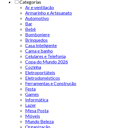
Categorias
Ar e ventilação
Armarinho e Artesanato
Automotivo
Bar
Bebê
Bomboniere
Brinquedos
Casa Inteligente
Cama e banho
Celulares e Telefonia
Copa do Mundo 2026
Cozinha
Eletroportáteis
Eletrodomésticos
Ferramentas e Construção
Festa
Games
Informática
Lazer
Mesa Posta
Móveis
Mundo Beleza
Organização