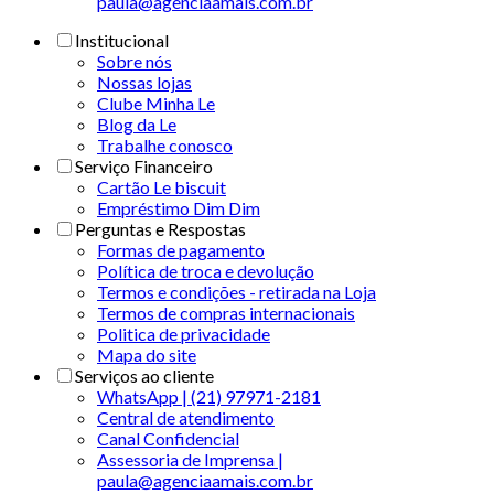
paula@agenciaamais.com.br
Institucional
Sobre nós
Nossas lojas
Clube Minha Le
Blog da Le
Trabalhe conosco
Serviço Financeiro
Cartão Le biscuit
Empréstimo Dim Dim
Perguntas e Respostas
Formas de pagamento
Política de troca e devolução
Termos e condições - retirada na Loja
Termos de compras internacionais
Politica de privacidade
Mapa do site
Serviços ao cliente
WhatsApp | (21) 97971-2181
Central de atendimento
Canal Confidencial
Assessoria de Imprensa |
paula@agenciaamais.com.br