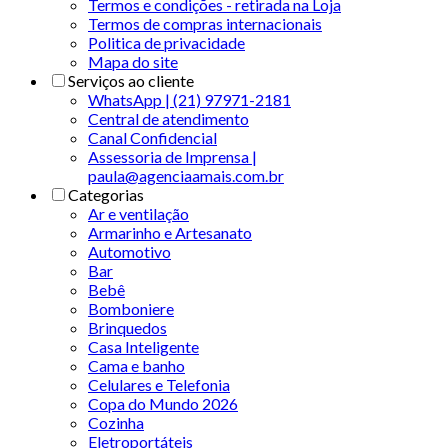
Termos e condições - retirada na Loja
Termos de compras internacionais
Politica de privacidade
Mapa do site
Serviços ao cliente
WhatsApp | (21) 97971-2181
Central de atendimento
Canal Confidencial
Assessoria de Imprensa |
paula@agenciaamais.com.br
Categorias
Ar e ventilação
Armarinho e Artesanato
Automotivo
Bar
Bebê
Bomboniere
Brinquedos
Casa Inteligente
Cama e banho
Celulares e Telefonia
Copa do Mundo 2026
Cozinha
Eletroportáteis