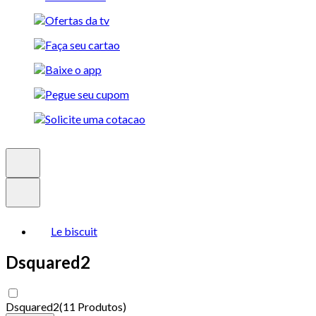
Le biscuit
Dsquared2
Dsquared2
(
11 Produtos
)