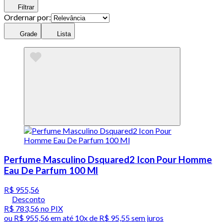
Filtrar
Ordernar por:
Grade
Lista
Perfume Masculino Dsquared2 Icon Pour Homme
Eau De Parfum 100 Ml
R$ 955,56
Desconto
R$ 783,56
no PIX
ou
R$ 955,56
em até
10x de R$ 95,55 sem juros