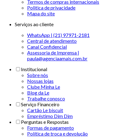
Termos de compras internacionais
Politica de privacidade
Mapa do site
Serviços ao cliente
WhatsApp | (21) 97971-2181
Central de atendimento
Canal Confidencial
Assessoria de Imprensa |
paula@agenciaamais.com.br
Institucional
Sobre nós
Nossas lojas
Clube Minha Le
Blog da Le
Trabalhe conosco
Serviço Financeiro
Cartão Le biscuit
Empréstimo Dim Dim
Perguntas e Respostas
Formas de pagamento
Política de troca e devolução