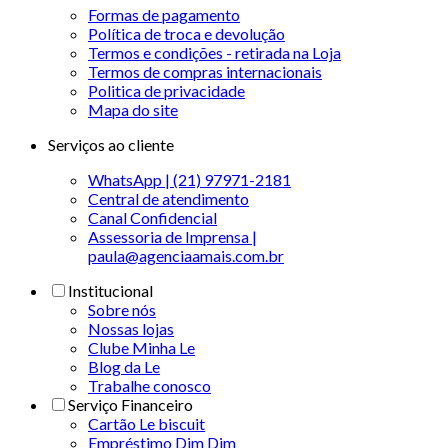
Formas de pagamento
Política de troca e devolução
Termos e condições - retirada na Loja
Termos de compras internacionais
Politica de privacidade
Mapa do site
Serviços ao cliente
WhatsApp | (21) 97971-2181
Central de atendimento
Canal Confidencial
Assessoria de Imprensa |
paula@agenciaamais.com.br
Institucional
Sobre nós
Nossas lojas
Clube Minha Le
Blog da Le
Trabalhe conosco
Serviço Financeiro
Cartão Le biscuit
Empréstimo Dim Dim