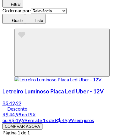
Filtrar
Ordernar por:
Grade
Lista
Letreiro Luminoso Placa Led Uber - 12V
R$ 49,99
Desconto
R$ 44,99
no PIX
ou
R$ 49,99
em até 1x de
R$ 49,99
sem juros
COMPRAR AGORA
Página 1 de 1