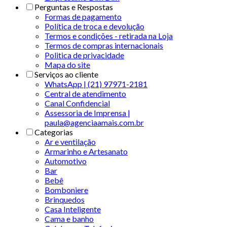
Perguntas e Respostas
Formas de pagamento
Política de troca e devolução
Termos e condições - retirada na Loja
Termos de compras internacionais
Politica de privacidade
Mapa do site
Serviços ao cliente
WhatsApp | (21) 97971-2181
Central de atendimento
Canal Confidencial
Assessoria de Imprensa |
paula@agenciaamais.com.br
Categorias
Ar e ventilação
Armarinho e Artesanato
Automotivo
Bar
Bebê
Bomboniere
Brinquedos
Casa Inteligente
Cama e banho