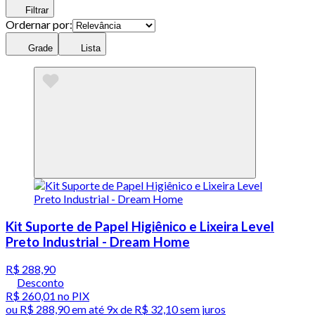
Filtrar
Ordernar por:
Grade
Lista
Kit Suporte de Papel Higiênico e Lixeira Level
Preto Industrial - Dream Home
R$ 288,90
Desconto
R$ 260,01
no PIX
ou
R$ 288,90
em até
9x de R$ 32,10 sem juros