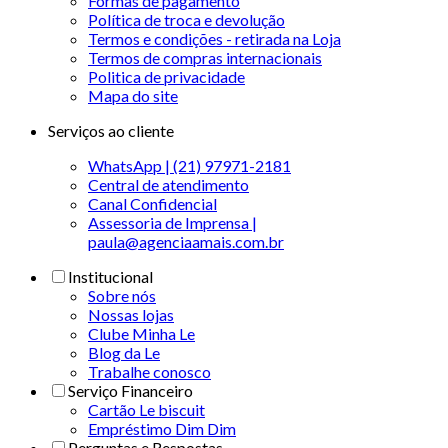
Formas de pagamento
Política de troca e devolução
Termos e condições - retirada na Loja
Termos de compras internacionais
Politica de privacidade
Mapa do site
Serviços ao cliente
WhatsApp | (21) 97971-2181
Central de atendimento
Canal Confidencial
Assessoria de Imprensa |
paula@agenciaamais.com.br
Institucional
Sobre nós
Nossas lojas
Clube Minha Le
Blog da Le
Trabalhe conosco
Serviço Financeiro
Cartão Le biscuit
Empréstimo Dim Dim
Perguntas e Respostas