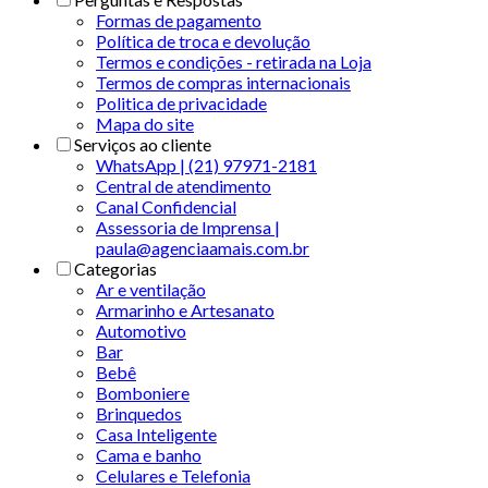
Formas de pagamento
Política de troca e devolução
Termos e condições - retirada na Loja
Termos de compras internacionais
Politica de privacidade
Mapa do site
Serviços ao cliente
WhatsApp | (21) 97971-2181
Central de atendimento
Canal Confidencial
Assessoria de Imprensa |
paula@agenciaamais.com.br
Categorias
Ar e ventilação
Armarinho e Artesanato
Automotivo
Bar
Bebê
Bomboniere
Brinquedos
Casa Inteligente
Cama e banho
Celulares e Telefonia