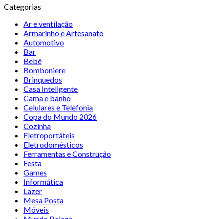
Categorias
Ar e ventilação
Armarinho e Artesanato
Automotivo
Bar
Bebê
Bomboniere
Brinquedos
Casa Inteligente
Cama e banho
Celulares e Telefonia
Copa do Mundo 2026
Cozinha
Eletroportáteis
Eletrodomésticos
Ferramentas e Construção
Festa
Games
Informática
Lazer
Mesa Posta
Móveis
Mundo Beleza