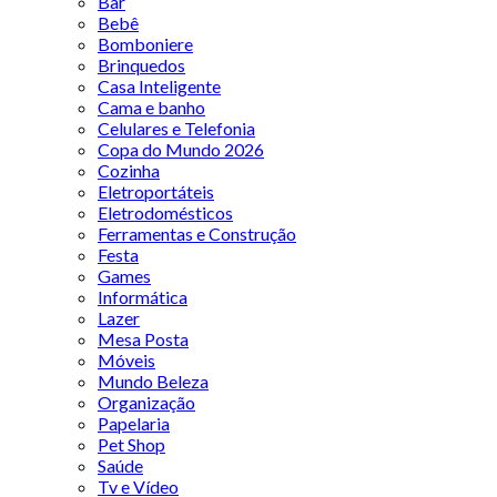
Bar
Bebê
Bomboniere
Brinquedos
Casa Inteligente
Cama e banho
Celulares e Telefonia
Copa do Mundo 2026
Cozinha
Eletroportáteis
Eletrodomésticos
Ferramentas e Construção
Festa
Games
Informática
Lazer
Mesa Posta
Móveis
Mundo Beleza
Organização
Papelaria
Pet Shop
Saúde
Tv e Vídeo