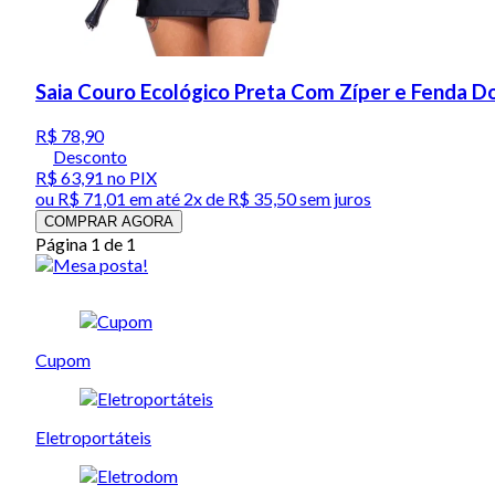
Saia Couro Ecológico Preta Com Zíper e Fenda D
R$ 78,90
Desconto
R$ 63,91
no PIX
ou
R$ 71,01
em até
2x de R$ 35,50 sem juros
COMPRAR AGORA
Página 1 de 1
Cupom
Eletroportáteis