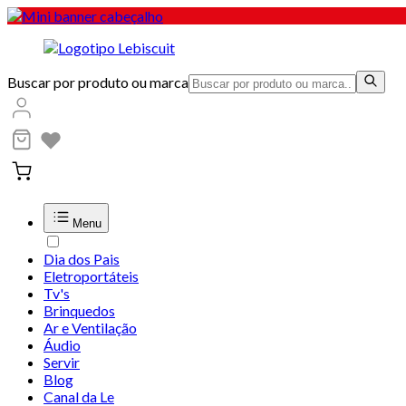
Buscar por produto ou marca
Menu
Dia dos Pais
Eletroportáteis
Tv's
Brinquedos
Ar e Ventilação
Áudio
Servir
Blog
Canal da Le