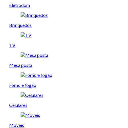
Eletrodom
Brinquedos
TV
Mesa posta
Forno e fogão
Celulares
Móveis