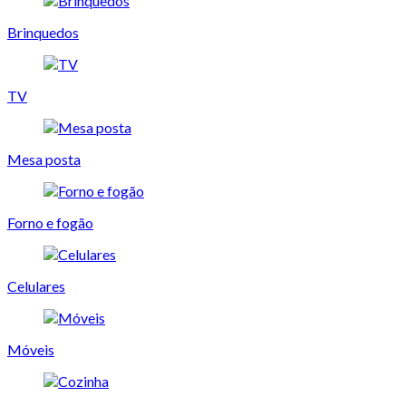
Brinquedos
TV
Mesa posta
Forno e fogão
Celulares
Móveis