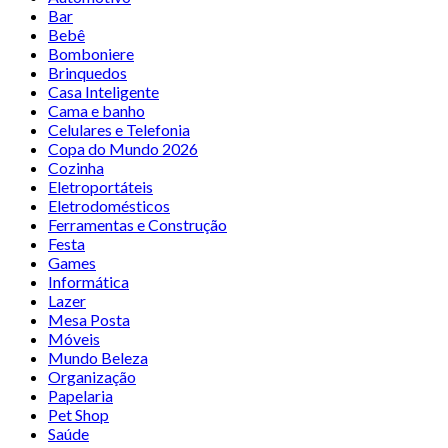
Bar
Bebê
Bomboniere
Brinquedos
Casa Inteligente
Cama e banho
Celulares e Telefonia
Copa do Mundo 2026
Cozinha
Eletroportáteis
Eletrodomésticos
Ferramentas e Construção
Festa
Games
Informática
Lazer
Mesa Posta
Móveis
Mundo Beleza
Organização
Papelaria
Pet Shop
Saúde