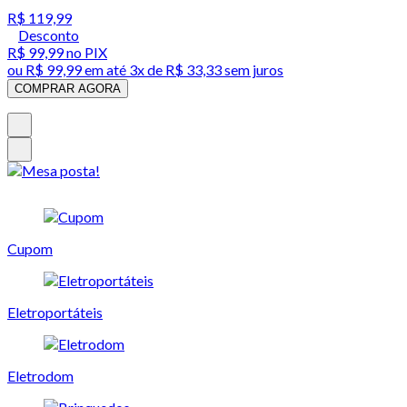
R$ 119,99
Desconto
R$ 99,99
no PIX
ou
R$ 99,99
em até
3x de R$ 33,33 sem juros
COMPRAR AGORA
Cupom
Eletroportáteis
Eletrodom