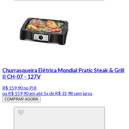
Churrasqueira Elétrica Mondial Pratic Steak & Grill
II CH-07 - 127V
R$ 159,90
no PIX
ou
R$ 159,90
em até
5x de R$ 31,98 sem juros
COMPRAR AGORA