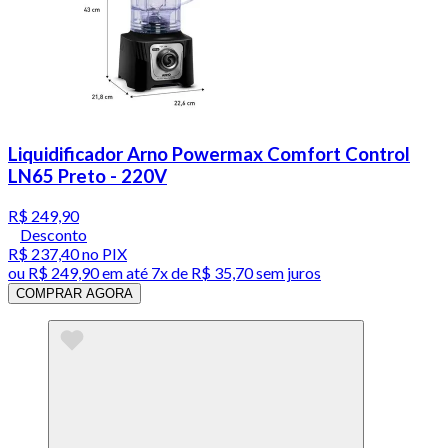
Liquidificador Arno Powermax Comfort Control
LN65 Preto - 220V
R$ 249,90
Desconto
R$ 237,40
no PIX
ou
R$ 249,90
em até
7x de R$ 35,70 sem juros
COMPRAR AGORA