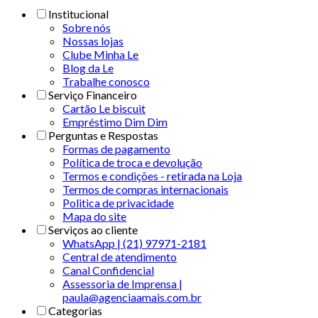
Institucional
Sobre nós
Nossas lojas
Clube Minha Le
Blog da Le
Trabalhe conosco
Serviço Financeiro
Cartão Le biscuit
Empréstimo Dim Dim
Perguntas e Respostas
Formas de pagamento
Política de troca e devolução
Termos e condições - retirada na Loja
Termos de compras internacionais
Politica de privacidade
Mapa do site
Serviços ao cliente
WhatsApp | (21) 97971-2181
Central de atendimento
Canal Confidencial
Assessoria de Imprensa |
paula@agenciaamais.com.br
Categorias