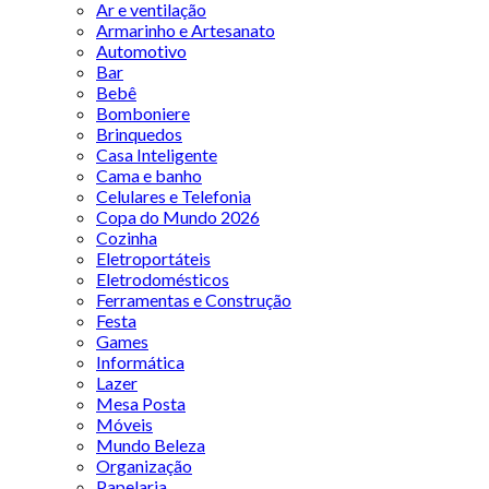
Ar e ventilação
Armarinho e Artesanato
Automotivo
Bar
Bebê
Bomboniere
Brinquedos
Casa Inteligente
Cama e banho
Celulares e Telefonia
Copa do Mundo 2026
Cozinha
Eletroportáteis
Eletrodomésticos
Ferramentas e Construção
Festa
Games
Informática
Lazer
Mesa Posta
Móveis
Mundo Beleza
Organização
Papelaria