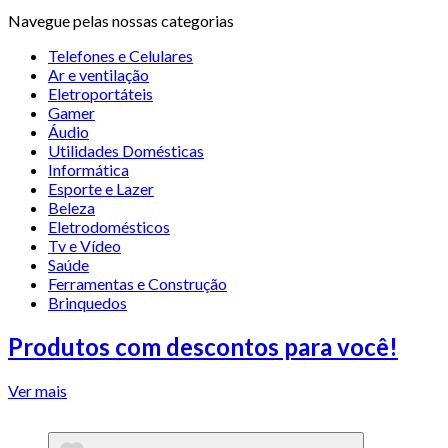
Navegue pelas nossas categorias
Telefones e Celulares
Ar e ventilação
Eletroportáteis
Gamer
Áudio
Utilidades Domésticas
Informática
Esporte e Lazer
Beleza
Eletrodomésticos
Tv e Vídeo
Saúde
Ferramentas e Construção
Brinquedos
Produtos com descontos para você!
Ver mais