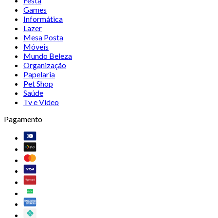
Festa
Games
Informática
Lazer
Mesa Posta
Móveis
Mundo Beleza
Organização
Papelaria
Pet Shop
Saúde
Tv e Vídeo
Pagamento