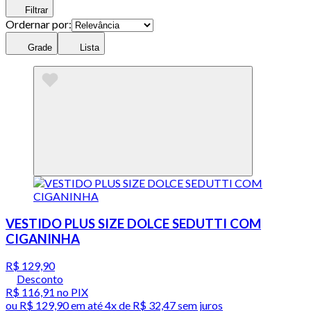
Filtrar
Ordernar por:
Grade
Lista
VESTIDO PLUS SIZE DOLCE SEDUTTI COM
CIGANINHA
R$ 129,90
Desconto
R$ 116,91
no PIX
ou
R$ 129,90
em até
4x de R$ 32,47 sem juros