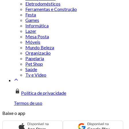
Eletrodomésticos
Ferramentas e Construção
Festa
Games
Informática
Lazer
Mesa Posta
Móveis
Mundo Beleza
Organização
Papelaria
Pet Shop
Saúde
Tv e Vídeo
Política de privacidade
Termos de uso
Baixe o app