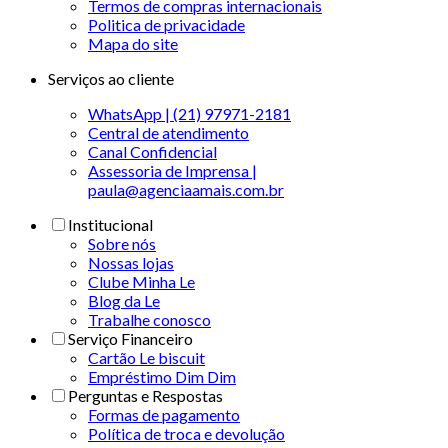
Termos de compras internacionais
Politica de privacidade
Mapa do site
Serviços ao cliente
WhatsApp | (21) 97971-2181
Central de atendimento
Canal Confidencial
Assessoria de Imprensa |
paula@agenciaamais.com.br
Institucional
Sobre nós
Nossas lojas
Clube Minha Le
Blog da Le
Trabalhe conosco
Serviço Financeiro
Cartão Le biscuit
Empréstimo Dim Dim
Perguntas e Respostas
Formas de pagamento
Política de troca e devolução