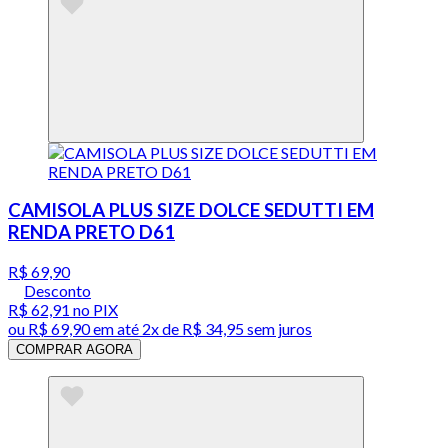
CAMISOLA PLUS SIZE DOLCE SEDUTTI EM
RENDA PRETO D61
R$ 69,90
Desconto
R$ 62,91
no PIX
ou
R$ 69,90
em até
2x de R$ 34,95 sem juros
COMPRAR AGORA