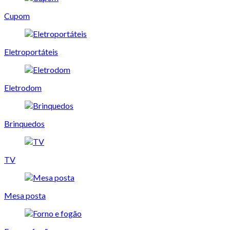
Cupom
Eletroportáteis
Eletrodom
Brinquedos
TV
Mesa posta