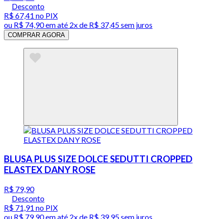
Desconto
R$ 67,41
no PIX
ou
R$ 74,90
em até
2x de R$ 37,45 sem juros
COMPRAR AGORA
BLUSA PLUS SIZE DOLCE SEDUTTI CROPPED
ELASTEX DANY ROSE
R$ 79,90
Desconto
R$ 71,91
no PIX
ou
R$ 79,90
em até
2x de R$ 39,95 sem juros