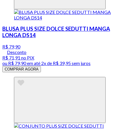
BLUSA PLUS SIZE DOLCE SEDUTTI MANGA
LONGA DS14
R$ 79,90
Desconto
R$ 71,91
no PIX
ou
R$ 79,90
em até
2x de R$ 39,95 sem juros
COMPRAR AGORA