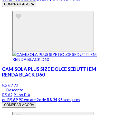
COMPRAR AGORA
CAMISOLA PLUS SIZE DOLCE SEDUTTI EM
RENDA BLACK D60
R$ 69,90
Desconto
R$ 62,91
no PIX
ou
R$ 69,90
em até
2x de R$ 34,95 sem juros
COMPRAR AGORA