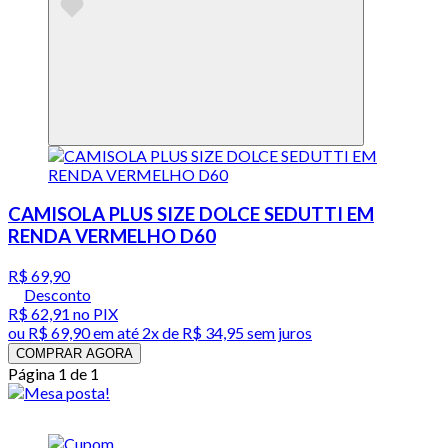
CAMISOLA PLUS SIZE DOLCE SEDUTTI EM
RENDA VERMELHO D60
R$ 69,90
Desconto
R$ 62,91
no PIX
ou
R$ 69,90
em até
2x de R$ 34,95 sem juros
COMPRAR AGORA
Página 1 de 1