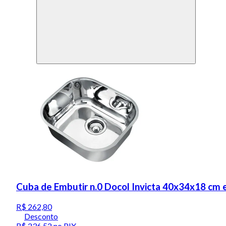
Cuba de Embutir n.0 Docol Invicta 40x34x18 cm e
R$ 262,80
Desconto
R$ 236,52
no PIX