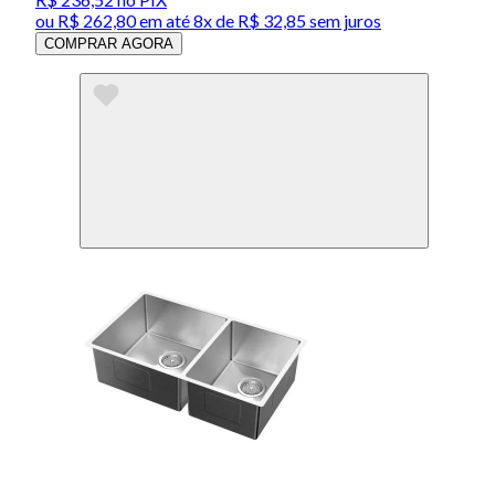
ou
R$ 262,80
em até
8x de R$ 32,85 sem juros
COMPRAR AGORA