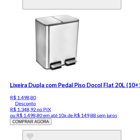
Lixeira Dupla com Pedal Piso Docol Flat 20L (10
R$ 1.498,80
Desconto
R$ 1.348,92
no PIX
ou
R$ 1.498,80
em até
10x de R$ 149,88 sem juros
COMPRAR AGORA