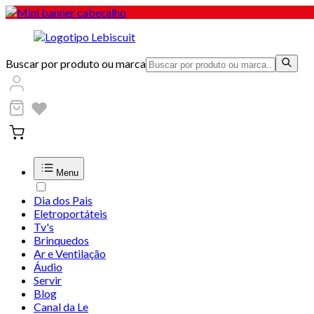
Buscar por produto ou marca
Menu
Dia dos Pais
Eletroportáteis
Tv's
Brinquedos
Ar e Ventilação
Áudio
Servir
Blog
Canal da Le