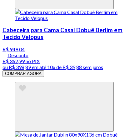
Cabeceira para Cama Casal Dobuê Berlim em
Tecido Velopus
R$ 949,04
Desconto
R$ 362,99
no PIX
ou
R$ 398,89
em até
10x de R$ 39,88 sem juros
COMPRAR AGORA