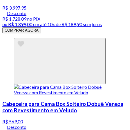
R$ 3.997,95
Desconto
R$ 1.728,09
no PIX
ou
R$ 1.899,00
em até
10x de R$ 189,90 sem juros
COMPRAR AGORA
Cabeceira para Cama Box Solteiro Dobuê Veneza
com Revestimento em Veludo
R$ 569,00
Desconto