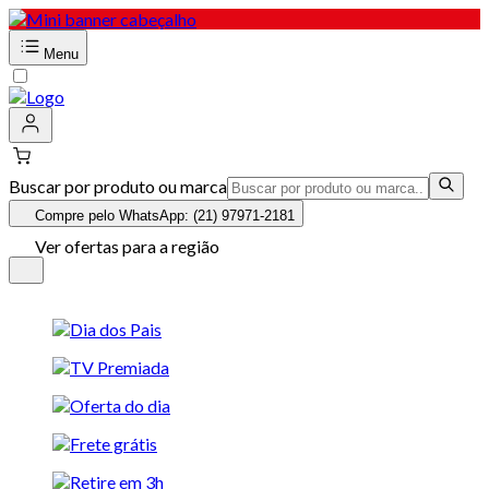
Menu
Buscar por produto ou marca
Compre pelo WhatsApp: (21) 97971-2181
Ver ofertas para a região