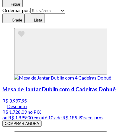
Filtrar
Ordernar por:
Grade
Lista
Mesa de Jantar Dublin com 4 Cadeiras Dobuê
R$ 3.997,95
Desconto
R$ 1.728,09
no PIX
ou
R$ 1.899,00
em até
10x de R$ 189,90 sem juros
COMPRAR AGORA