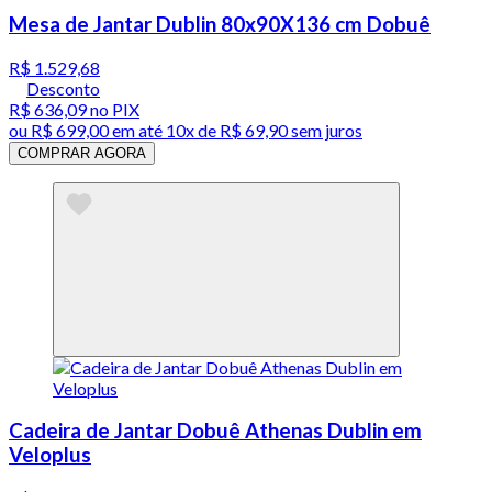
Mesa de Jantar Dublin 80x90X136 cm Dobuê
R$ 1.529,68
Desconto
R$ 636,09
no PIX
ou
R$ 699,00
em até
10x de R$ 69,90 sem juros
COMPRAR AGORA
Cadeira de Jantar Dobuê Athenas Dublin em
Veloplus