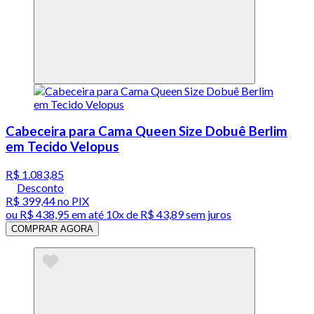
Cabeceira para Cama Queen Size Dobuê Berlim
em Tecido Velopus
R$ 1.083,85
Desconto
R$ 399,44
no PIX
ou
R$ 438,95
em até
10x de R$ 43,89 sem juros
COMPRAR AGORA