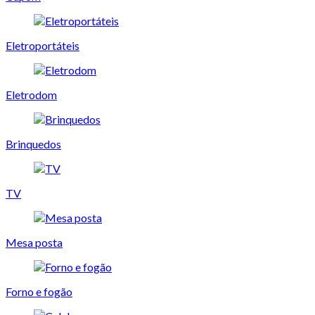
Eletroportáteis
Eletrodom
Brinquedos
TV
Mesa posta
Forno e fogão