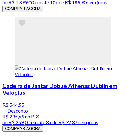
ou
R$ 1.899,00
em até
10x de R$ 189,90 sem juros
COMPRAR AGORA
Cadeira de Jantar Dobuê Athenas Dublin em
Veloplus
R$ 544,55
Desconto
R$ 235,69
no PIX
ou
R$ 259,00
em até
8x de R$ 32,37 sem juros
COMPRAR AGORA