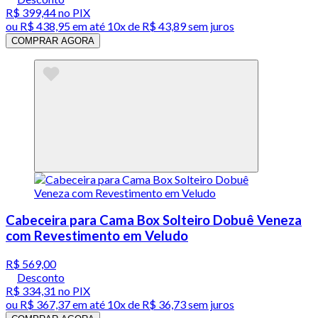
R$ 399,44
no PIX
ou
R$ 438,95
em até
10x de R$ 43,89 sem juros
COMPRAR AGORA
Cabeceira para Cama Box Solteiro Dobuê Veneza
com Revestimento em Veludo
R$ 569,00
Desconto
R$ 334,31
no PIX
ou
R$ 367,37
em até
10x de R$ 36,73 sem juros