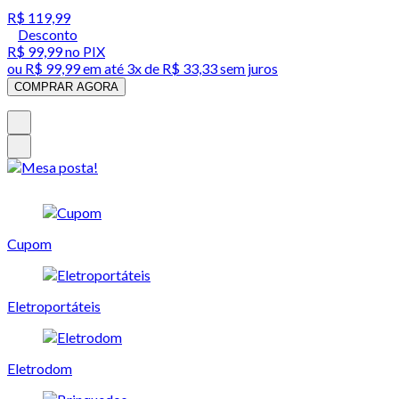
R$ 119,99
Desconto
R$ 99,99
no PIX
ou
R$ 99,99
em até
3x de R$ 33,33 sem juros
COMPRAR AGORA
Cupom
Eletroportáteis
Eletrodom