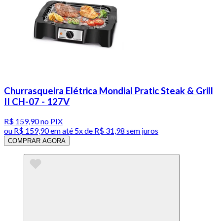
Churrasqueira Elétrica Mondial Pratic Steak & Grill
II CH-07 - 127V
R$ 159,90
no PIX
ou
R$ 159,90
em até
5x de R$ 31,98 sem juros
COMPRAR AGORA