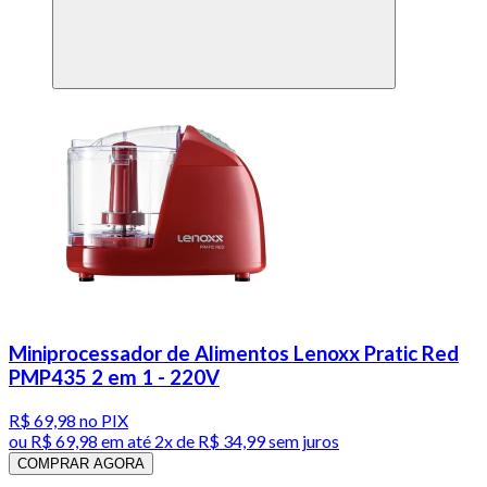
Miniprocessador de Alimentos Lenoxx Pratic Red
PMP435 2 em 1 - 220V
R$ 69,98
no PIX
ou
R$ 69,98
em até
2x de R$ 34,99 sem juros
COMPRAR AGORA