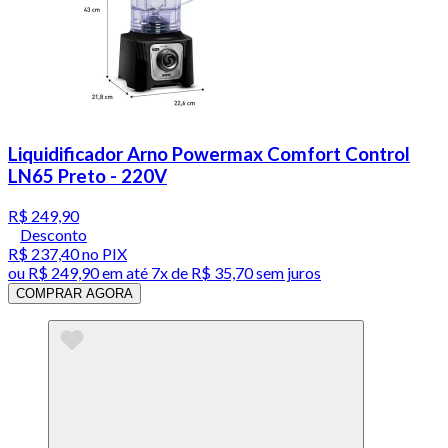
Liquidificador Arno Powermax Comfort Control
LN65 Preto - 220V
R$ 249,90
Desconto
R$ 237,40
no PIX
ou
R$ 249,90
em até
7x de R$ 35,70 sem juros
COMPRAR AGORA