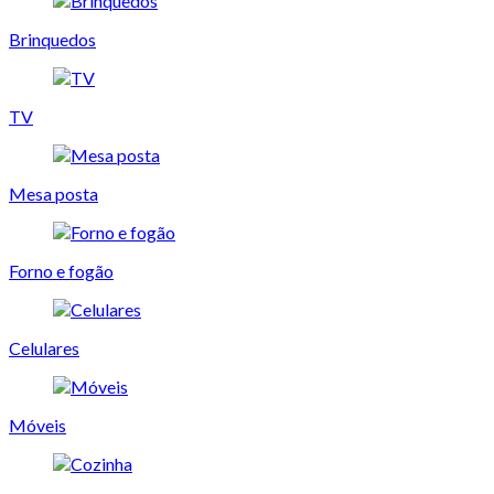
Brinquedos
TV
Mesa posta
Forno e fogão
Celulares
Móveis