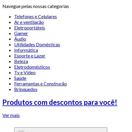
Navegue pelas nossas categorias
Telefones e Celulares
Ar e ventilação
Eletroportáteis
Gamer
Áudio
Utilidades Domésticas
Informática
Esporte e Lazer
Beleza
Eletrodomésticos
Tv e Vídeo
Saúde
Ferramentas e Construção
Brinquedos
Produtos com descontos para você!
Ver mais