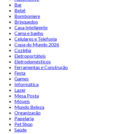
Bar
Bebê
Bomboniere
Brinquedos
Casa Inteligente
Cama e banho
Celulares e Telefonia
Copa do Mundo 2026
Cozinha
Eletroportáteis
Eletrodomésticos
Ferramentas e Construção
Festa
Games
Informática
Lazer
Mesa Posta
Móveis
Mundo Beleza
Organização
Papelaria
Pet Shop
Saúde