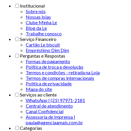
Institucional
Sobre nós
Nossas lojas
Clube Minha Le
Blog da Le
Trabalhe conosco
Serviço Financeiro
Cartão Le biscuit
Empréstimo Dim Dim
Perguntas e Respostas
Formas de pagamento
Política de troca e devolução
Termos e condições - retirada na Loja
Termos de compras internacionais
Politica de privacidade
Mapa do site
Serviços ao cliente
WhatsApp | (21) 97971-2181
Central de atendimento
Canal Confidencial
Assessoria de Imprensa |
paula@agenciaamais.com.br
Categorias